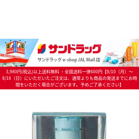
3,980円(税込)以上送料無料 ・全国送料一律600円【8/10（月）～
8/16（日）にいただいたご注文は、通常よりも商品の発送までにお時
間をいただく場合がございます。予めご了承ください】