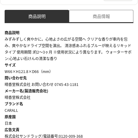
商品説明
商品情報
商品説明
みずみずしく爽やかに。心地よさの広がる空間へ クリアな香りが車内を包
み、爽やかなドライブ空間を演出。 清涼感あふれるブルーが映えるリキッド
タイプ 使用期間 :約2～3ヶ月 ※使用状況により異なります。 ウォーターサボ
ン:心地よい石けんの清潔な香り
サイズ
W66×H121.8×D66（mm）
問い合わせ先
晴香堂株式会社 お問い合わせ 0745-43-1181
メーカー名(製造販売会社)
晴香堂株式会社
ブランド名
CARALL
原産国
日本
広告文責
株式会社サンドラッグ/電話番号:0120-009-368