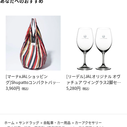
あなたへのおすすめ
[マーナxJALショッピン
[リーデル]JALオリジナル オヴ
グ]Shupattoコンパクトバッグ
ァチュア ワイングラス2脚セッ
Drop JAL客室乗務員（LC）ス
3,960円
ト（レッドワイン）
5,280円
（税込）
（税込）
カーフ柄
ホーム
>
サンドラッグ
>
自転車・カー用品
>
カーアクセサリー