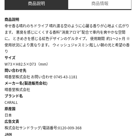
商品説明
商品情報
商品説明
幸せ香る晴れのちドライブ 晴れ渡る空のように心躍る香りが心地よく広がり
ます。 悪臭を感じにくくする香料“消臭アロマ”配合で車内を爽やかな空間
に。 ときめきを感じる虹色デザインのゲルタイプ。 使用期間 :約1～2ヶ月 ※
使用状況により異なります。 ウィッシュジャスミン:眩しい朝の光と希望の香
り
サイズ
W73×H82.5×D73（mm）
問い合わせ先
晴香堂株式会社 お問い合わせ 0745-43-1181
メーカー名(製造販売会社)
晴香堂株式会社
ブランド名
CARALL
原産国
日本
広告文責
株式会社サンドラッグ/電話番号:0120-009-368
JAN