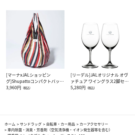
[マーナxJALショッピン
[リーデル]JALオリジナル オヴ
グ]Shupattoコンパクトバッグ
ァチュア ワイングラス2脚セッ
Drop JAL客室乗務員（LC）ス
3,960円
ト（レッドワイン）
5,280円
（税込）
（税込）
カーフ柄
ホーム
>
サンドラッグ
>
自転車・カー用品
>
カーアクセサリー
>
車内除菌・消臭・芳香剤（空気清浄機・イオン発生器等を含む）