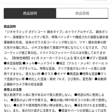
商品説明
商品情報
商品説明
「ジオセラミック ボディコート 親水タイプ」のトライアルサイズ。 親水ポリ
マー、高硬度セラミックナノ粒子、特殊バインダーで構成された強靭な親水保
護被膜を形成。 従来のガラス系コーティング剤と比べ、ツヤ・親水効果の耐
久性が大幅に向上。 小キズを埋めて表面が平滑になりにくくなります。 プロ
コーティング施工車対応。※マイクロファイバークロスは付属しておりませ
ん。 【耐候性期間】6ヶ月 ※メーカーテストによる 使える所 ●ボディ塗装面
●未塗装樹脂 ●メッキ●ヘッドライト ●純正（アルミ・メッキ）ホイール ※
スチール、マグネシウム、特殊な塗装、クリア塗装がないホイール等には使
用できません。 使えない所 ●ガラス ●タイヤ ●再塗装 ●特殊な塗装●クリ
ア塗装がない車 ●劣化した塗装・素材（キズ、ひび割れ、変色等）●自動停
止機能やカメラ等の安全装置
使用上の注意
吸入飲用不可 人体に害があるので吸入飲用しない。 ●用途以外に使用しな
い。 ●通気のよい所で作業する。 ●風の強い時や砂ボコリの多い所で使用し
ない。 ●炎天下や使用箇所が熱い時は使用しない。 ●液を付けたまま放置し
ない。また、液の付け過ぎに注意する。 ●塗装やパーツの状態によっては充