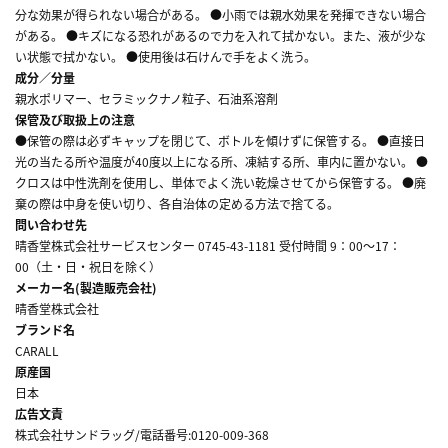
分な効果が得られない場合がある。 ●小雨では親水効果を発揮できない場合
がある。 ●キズになる恐れがあるので力を入れて拭かない。また、液が少な
い状態で拭かない。 ●使用後は石けんで手をよく洗う。
成分／分量
親水ポリマー、セラミックナノ粒子、石油系溶剤
保管及び取扱上の注意
●保管の際は必ずキャップを閉じて、ボトルを傾けずに保管する。 ●直接日
光の当たる所や温度が40度以上になる所、凍結する所、車内に置かない。 ●
クロスは中性洗剤を使用し、単体でよく洗い乾燥させてから保管する。 ●廃
棄の際は中身を使い切り、各自治体の定める方法で捨てる。
問い合わせ先
晴香堂株式会社サービスセンター 0745-43-1181 受付時間 9：00～17：
00（土・日・祝日を除く）
メーカー名(製造販売会社)
晴香堂株式会社
ブランド名
CARALL
原産国
日本
広告文責
株式会社サンドラッグ/電話番号:0120-009-368