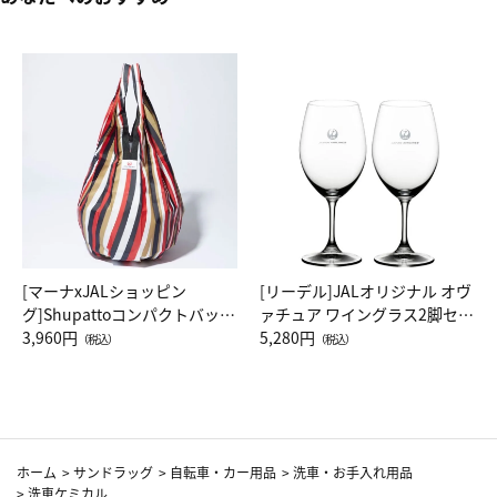
[マーナxJALショッピン
[リーデル]JALオリジナル オヴ
グ]Shupattoコンパクトバッグ
ァチュア ワイングラス2脚セッ
Drop JAL客室乗務員（LC）ス
3,960円
ト（レッドワイン）
5,280円
（税込）
（税込）
カーフ柄
ホーム
>
サンドラッグ
>
自転車・カー用品
>
洗車・お手入れ用品
>
洗車ケミカル