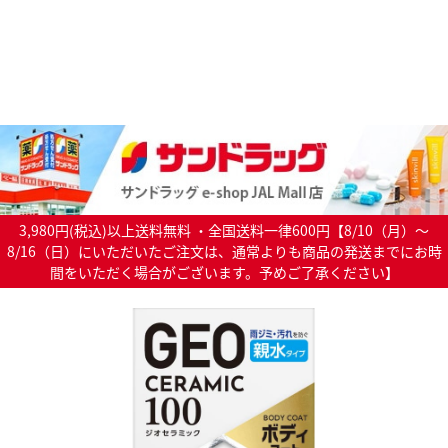
3,980円(税込)以上送料無料 ・全国送料一律600円【8/10（月）～
8/16（日）にいただいたご注文は、通常よりも商品の発送までにお時
間をいただく場合がございます。予めご了承ください】