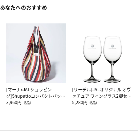
あなたへのおすすめ
[マーナxJALショッピン
[リーデル]JALオリジナル オヴ
グ]Shupattoコンパクトバッグ
ァチュア ワイングラス2脚セッ
Drop JAL客室乗務員（LC）ス
3,960円
ト（レッドワイン）
5,280円
（税込）
（税込）
カーフ柄