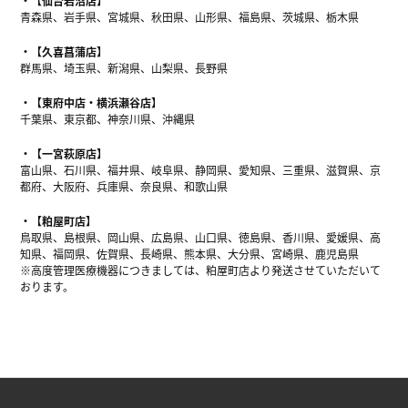
【仙台岩沼店】
青森県、岩手県、宮城県、秋田県、山形県、福島県、茨城県、栃木県
【久喜菖蒲店】
群馬県、埼玉県、新潟県、山梨県、長野県
【東府中店・横浜瀬谷店】
千葉県、東京都、神奈川県、沖縄県
【一宮萩原店】
富山県、石川県、福井県、岐阜県、静岡県、愛知県、三重県、滋賀県、京
都府、大阪府、兵庫県、奈良県、和歌山県
【粕屋町店】
鳥取県、島根県、岡山県、広島県、山口県、徳島県、香川県、愛媛県、高
知県、福岡県、佐賀県、長崎県、熊本県、大分県、宮崎県、鹿児島県
※高度管理医療機器につきましては、粕屋町店より発送させていただいて
おります。