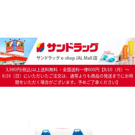
3,980円(税込)以上送料無料 ・全国送料一律600円【8/10（月）～
8/16（日）にいただいたご注文は、通常よりも商品の発送までにお時
間をいただく場合がございます。予めご了承ください】