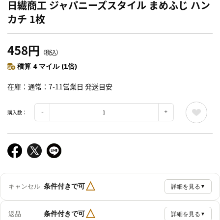
日繊商工 ジャパニーズスタイル まめふじ ハン
カチ 1枚
458円
（税込）
積算 4 マイル (1倍)
在庫
通常：7-11営業日 発送目安
購入数：
△
条件付きで可
キャンセル
詳細を見る
▼
△
条件付きで可
返品
詳細を見る
▼