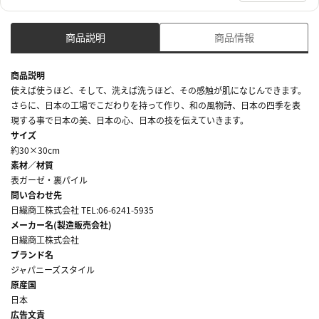
商品説明
商品情報
商品説明
使えば使うほど、そして、洗えば洗うほど、その感触が肌になじんできます。
さらに、日本の工場でこだわりを持って作り、和の風物詩、日本の四季を表
現する事で日本の美、日本の心、日本の技を伝えていきます。
サイズ
約30×30cm
素材／材質
表ガーゼ・裏パイル
問い合わせ先
日繊商工株式会社 TEL:06-6241-5935
メーカー名(製造販売会社)
日繊商工株式会社
ブランド名
ジャパニーズスタイル
原産国
日本
広告文責