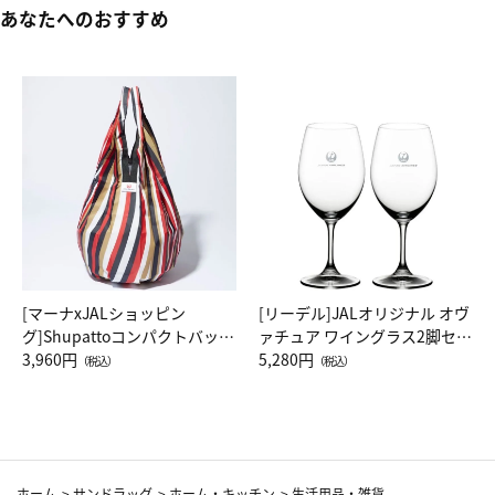
あなたへのおすすめ
[マーナxJALショッピン
[リーデル]JALオリジナル オヴ
グ]Shupattoコンパクトバッグ
ァチュア ワイングラス2脚セッ
Drop JAL客室乗務員（LC）ス
3,960円
ト（レッドワイン）
5,280円
（税込）
（税込）
カーフ柄
ホーム
>
サンドラッグ
>
ホーム・キッチン
>
生活用品・雑貨