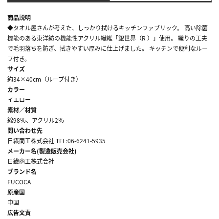
商品説明
◆タオル屋さんが考えた、しっかり拭けるキッチンファブリック。 高い除菌
機能のある東洋紡の機能性アクリル繊維「銀世界（R ）」使用。 織りの工夫
で毛羽落ちを防ぎ、拭きやすい厚みに仕上げました。 キッチンで便利なルー
プ付き。
サイズ
約34×40cm（ループ付き）
カラー
イエロー
素材／材質
綿98％、アクリル2％
問い合わせ先
日繊商工株式会社 TEL:06-6241-5935
メーカー名(製造販売会社)
日繊商工株式会社
ブランド名
FUCOCA
原産国
中国
広告文責