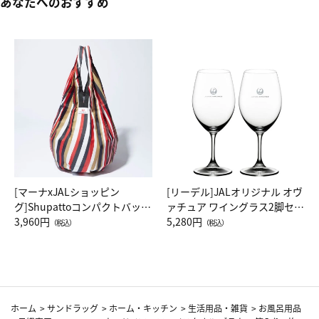
あなたへのおすすめ
[マーナxJALショッピン
[リーデル]JALオリジナル オヴ
グ]Shupattoコンパクトバッグ
ァチュア ワイングラス2脚セッ
Drop JAL客室乗務員（LC）ス
3,960円
ト（レッドワイン）
5,280円
（税込）
（税込）
カーフ柄
ホーム
>
サンドラッグ
>
ホーム・キッチン
>
生活用品・雑貨
>
お風呂用品