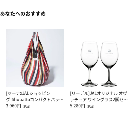
あなたへのおすすめ
[マーナxJALショッピン
[リーデル]JALオリジナル オヴ
グ]Shupattoコンパクトバッグ
ァチュア ワイングラス2脚セッ
Drop JAL客室乗務員（LC）ス
3,960円
ト（レッドワイン）
5,280円
（税込）
（税込）
カーフ柄