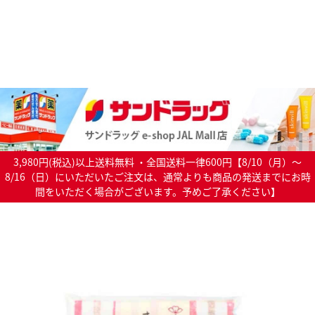
3,980円(税込)以上送料無料 ・全国送料一律600円【8/10（月）～
8/16（日）にいただいたご注文は、通常よりも商品の発送までにお時
間をいただく場合がございます。予めご了承ください】