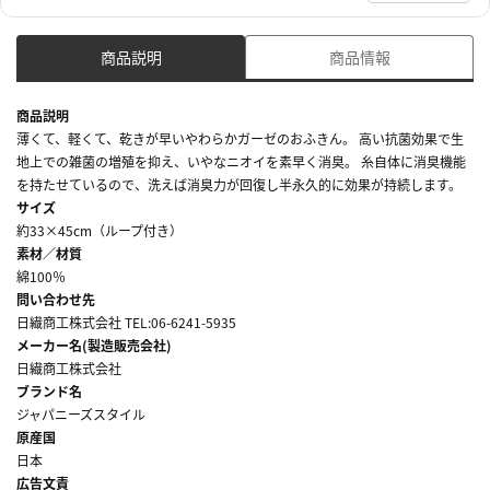
商品説明
商品情報
商品説明
薄くて、軽くて、乾きが早いやわらかガーゼのおふきん。 高い抗菌効果で生
地上での雑菌の増殖を抑え、いやなニオイを素早く消臭。 糸自体に消臭機能
を持たせているので、洗えば消臭力が回復し半永久的に効果が持続します。
サイズ
約33×45cm（ループ付き）
素材／材質
綿100％
問い合わせ先
日繊商工株式会社 TEL:06-6241-5935
メーカー名(製造販売会社)
日繊商工株式会社
ブランド名
ジャパニーズスタイル
原産国
日本
広告文責