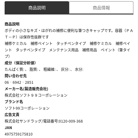
商品説明
商品情報
商品説明
ボディの小さなキズ・はがれの補修に便利な筆つきキャップです。容器（ＰＡ
Ｔ－Ｐ）は保存性抜群です
補修ケミカル 補修ペイント タッチペンタイプ 補修ケミカル 補修ペイ
ント タッチペンタイプ メンテナンス用品 補修用品 ペイント（筆タイ
プ）
成分（保証分析値）
たんぱく質: 、 脂質: 、 粗繊維: 、 灰分: 、 水分:
問い合わせ先
06‐6942‐2851
メーカー名(製造販売会社)
株式会社ソフト９９コーポレーション
ブランド名
ソフト99コーポレ－ション
広告文責
株式会社サンドラッグ/電話番号:0120-009-368
JAN
4975759175810