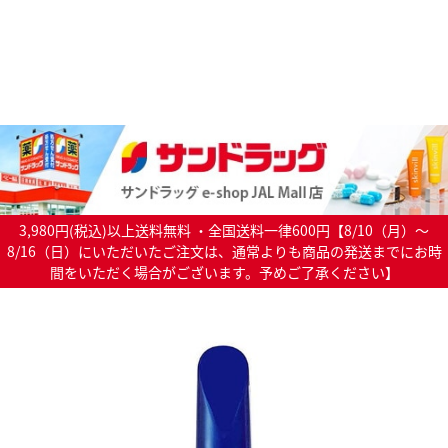
3,980円(税込)以上送料無料 ・全国送料一律600円【8/10（月）～
8/16（日）にいただいたご注文は、通常よりも商品の発送までにお時
間をいただく場合がございます。予めご了承ください】