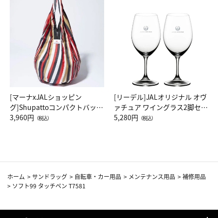
[マーナxJALショッピン
[リーデル]JALオリジナル オヴ
グ]Shupattoコンパクトバッグ
ァチュア ワイングラス2脚セッ
Drop JAL客室乗務員（LC）ス
3,960円
ト（レッドワイン）
5,280円
（税込）
（税込）
カーフ柄
ホーム
>
サンドラッグ
>
自転車・カー用品
>
メンテナンス用品
>
補修用品
>
ソフト99 タッチペン T7581