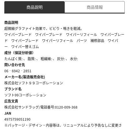
商品説明
商品情報
商品説明
超微細グラファイト効果で、ビビり・鳴きを軽減。
ワイパーブレード ワイパーブレード ワイパーリフィール ワイパーブレー
ド ワイパーブレード ワイパーリフィール パーツ 補修部品 ワイパ
ー ワイパー替えゴム
成分（保証分析値）
たんぱく質: 、 脂質: 、 粗繊維: 、 灰分: 、 水分:
問い合わせ先
06‐6942‐2851
メーカー名(製造販売会社)
株式会社ソフト９９コーポレーション
ブランド名
ソフト99コーポレ－ション
広告文責
株式会社サンドラッグ/電話番号:0120-009-368
JAN
4975759051190
※パッケージ・デザイン・内容等は、リニューアルにより予告なしに変更さ