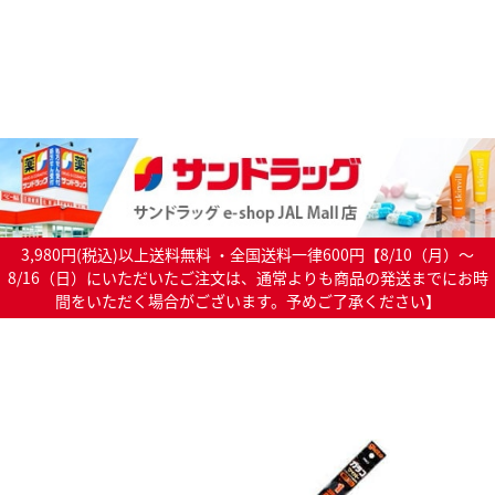
3,980円(税込)以上送料無料 ・全国送料一律600円【8/10（月）～
8/16（日）にいただいたご注文は、通常よりも商品の発送までにお時
間をいただく場合がございます。予めご了承ください】