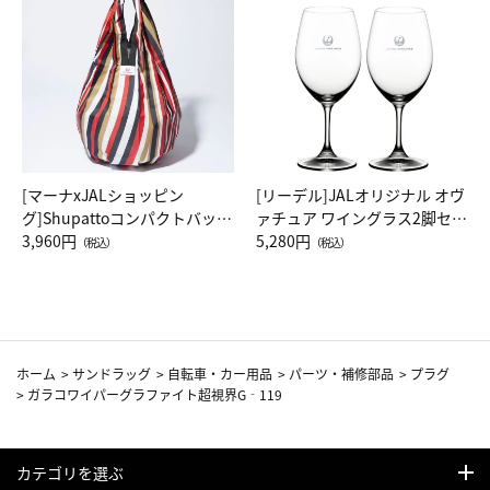
[マーナxJALショッピン
[リーデル]JALオリジナル オヴ
グ]Shupattoコンパクトバッグ
ァチュア ワイングラス2脚セッ
Drop JAL客室乗務員（LC）ス
3,960円
ト（レッドワイン）
5,280円
（税込）
（税込）
カーフ柄
ホーム
>
サンドラッグ
>
自転車・カー用品
>
パーツ・補修部品
>
プラグ
>
ガラコワイパーグラファイト超視界G‐119
カテゴリを選ぶ