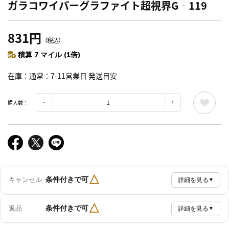
ガラコワイパーグラファイト超視界G‐119
831円
（税込）
積算 7 マイル (1倍)
在庫
通常：7-11営業日 発送目安
購入数：
△
条件付きで可
キャンセル
詳細を見る
▼
△
条件付きで可
返品
詳細を見る
▼