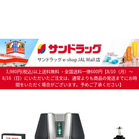
3,980円(税込)以上送料無料 ・全国送料一律600円【8/10（月）～
8/16（日）にいただいたご注文は、通常よりも商品の発送までにお時
間をいただく場合がございます。予めご了承ください】