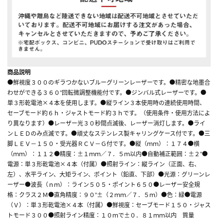
商品説明
●鮮視度３００のギラつかないブルーグリーンレーザーです。●精密な地墨合
わせができる３６０°回転微調整機能付です。●ジンバル式レーザーです。●
単３形乾電池×４本を使用します。●縦ライン３本使用時の連続使用時間、
セーブモード約６ｈ・ジャストモード約３ｈです。（使用条件・使用方法によ
り異なります）●レーザー光３０秒間点滅後、レーザー消灯します。●ライ
ンＬＥＤのみ点滅です。●頑丈なステンレス製キャリングケース付です。●三
脚ＬＥＶ－１５０・受光器ＲＣＶ－Ｇ付です。●縦（ｍｍ）：１７４●横
（ｍｍ）：１１２●精度：±１ｍｍ／７．５ｍ以内●自動補正範囲：±２°●
電源：単３形乾電池×４本（付属）●照射ライン：縦ライン（正面、右、
左）、水平ライン、大矩ライン、ポイント（鉛直、下部）●光源：グリーンレ
ーザー●波長（ｎｍ）：ライン５０５・ポイント６５０●レーザー安全規
格：クラス２Ｍ●直角精度：９０°±（２ｍｍ／７．５ｍ）●色：緑●電源
（Ｖ）：単３形乾電池×４本（付属）●鮮視度：セーブモード１５０・ジャス
トモード３００●照射ライン精度：１０ｍで±０．８１ｍｍ以内 質量