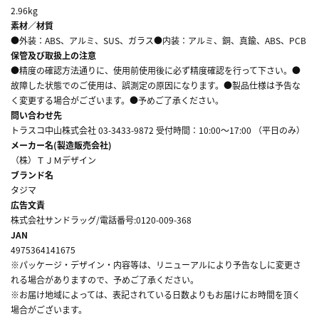
2.96kg
素材／材質
●外装：ABS、アルミ、SUS、ガラス●内装：アルミ、銅、真鍮、ABS、PCB
保管及び取扱上の注意
●精度の確認方法通りに、使用前使用後に必ず精度確認を行って下さい。●
故障した状態でのご使用は、誤測定の原因になります。●製品仕様は予告な
く変更する場合がございます。●予めご了承ください。
問い合わせ先
トラスコ中山株式会社 03-3433-9872 受付時間：10:00～17:00 （平日のみ）
メーカー名(製造販売会社)
（株）ＴＪＭデザイン
ブランド名
タジマ
広告文責
株式会社サンドラッグ/電話番号:0120-009-368
JAN
4975364141675
※パッケージ・デザイン・内容等は、リニューアルにより予告なしに変更さ
れる場合がありますので、予めご了承ください。
※お届け地域によっては、表記されている日数よりもお届けにお時間を頂く
場合がございます。