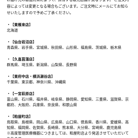
容によっては変更となる場合もございます。ご注文時にメールにてお知ら
せいたしますので予めご了承ください。
【東雁来店】
北海道
【仙台岩沼店】
青森県、岩手県、宮城県、秋田県、山形県、福島県、茨城県、栃木県
【久喜菖蒲店】
群馬県、埼玉県、新潟県、山梨県、長野県
【東府中店・横浜瀬谷店】
千葉県、東京都、神奈川県、沖縄県
【一宮萩原店】
富山県、石川県、福井県、岐阜県、静岡県、愛知県、三重県、滋賀県、京
都府、大阪府、兵庫県、奈良県、和歌山県
【粕屋町店】
鳥取県、島根県、岡山県、広島県、山口県、徳島県、香川県、愛媛県、高
知県、福岡県、佐賀県、長崎県、熊本県、大分県、宮崎県、鹿児島県
※高度管理医療機器につきましては、粕屋町店より発送させていただいて