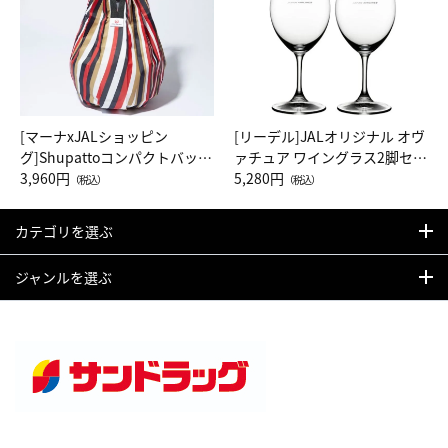
[マーナxJALショッピン
[リーデル]JALオリジナル オヴ
グ]Shupattoコンパクトバッグ
ァチュア ワイングラス2脚セッ
Drop JAL客室乗務員（LC）ス
3,960円
ト（レッドワイン）
5,280円
（税込）
（税込）
カーフ柄
カテゴリを選ぶ
ジャンルを選ぶ