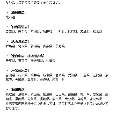
せいたしますので予めご了承ください。
【東雁来店】
北海道
【仙台岩沼店】
青森県、岩手県、宮城県、秋田県、山形県、福島県、茨城県、栃木県
【久喜菖蒲店】
群馬県、埼玉県、新潟県、山梨県、長野県
【東府中店・横浜瀬谷店】
千葉県、東京都、神奈川県、沖縄県
【一宮萩原店】
富山県、石川県、福井県、岐阜県、静岡県、愛知県、三重県、滋賀県、京
都府、大阪府、兵庫県、奈良県、和歌山県
【粕屋町店】
鳥取県、島根県、岡山県、広島県、山口県、徳島県、香川県、愛媛県、高
知県、福岡県、佐賀県、長崎県、熊本県、大分県、宮崎県、鹿児島県
※高度管理医療機器につきましては、粕屋町店より発送させていただいて
おります。