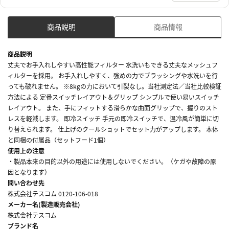
商品説明
商品情報
商品説明
丈夫でお手入れしやすい高性能フィルター 水洗いもできる丈夫なメッシュフ
ィルターを採用。 お手入れしやすく、強めの力でブラッシングや水洗いを行
っても破れません。 ※8kgの力において引裂なし。当社測定法／当社比較検証
方法による 定番スイッチレイアウト＆グリップ シンプルで使い易いスイッチ
レイアウト。 また、手にフィットする滑らかな曲面グリップで、握りのスト
レスを軽減します。 即冷スイッチ 手元の即冷スイッチで、温冷風が簡単に切
り替えられます。 仕上げのクールショットでセット力がアップします。 本体
と同梱の付属品（セットフード1個）
使用上の注意
・製品本来の目的以外の用途には使用しないでください。（ケガや故障の原
因となります）
問い合わせ先
株式会社テスコム 0120-106-018
メーカー名(製造販売会社)
株式会社テスコム
ブランド名