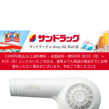
3,980円(税込)以上送料無料 ・全国送料一律600円【8/10（月）～
8/16（日）にいただいたご注文は、通常よりも商品の発送までにお時
間をいただく場合がございます。予めご了承ください】