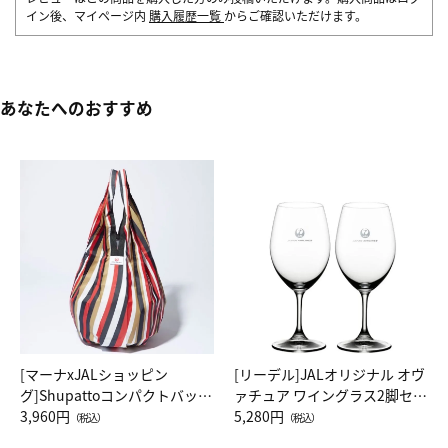
イン後、マイページ内
購入履歴一覧
からご確認いただけます。
あなたへのおすすめ
[マーナxJALショッピン
[リーデル]JALオリジナル オヴ
グ]Shupattoコンパクトバッグ
ァチュア ワイングラス2脚セッ
Drop JAL客室乗務員（LC）ス
3,960円
ト（レッドワイン）
5,280円
（税込）
（税込）
カーフ柄