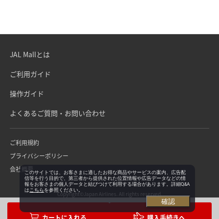
JAL Mallとは
ご利用ガイド
操作ガイド
よくあるご質問・お問い合わせ
ご利用規約
プライバシーポリシー
会社概要
このサイトでは、お客さまに適したお得な商品やサービスの案内、広告配
信等を行う目的で、第三者から提供された位置情報や広告データなどの情
報をお客さまの個人データと結びつけて利用する場合があります。詳細Q&A
は
こちら
を参照ください。
Copyright©Japan Airlines. All rights reserved.
確認
購入手続きへ