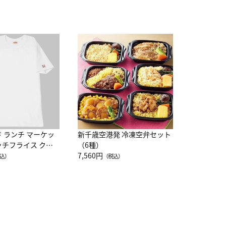
JAL特製
レー 200
10,800円
（
ド ランチ マーケッ
新千歳空港発 冷凍空弁セット
ッチフライス クル
（6種）
注半袖Ｔシャツ
7,560円
込）
（税込）