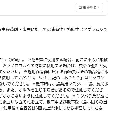
詳細を見る
▼
殺虫殺菌剤 ・害虫に対しては速効性と持続性（アブラムシで
さい（薬害）。 ※花き類に使用する場合、花弁に薬液が飛散
 ※ツノロウムシの防除に使用する場合は、虫令が進むと効
てください。 ※適用作物群に属する作物又はその新品種に本
使用してください。 ※注:上記の「おうとう」はサクラン
ないでください。 ※散布時は、農薬用マスク、手袋、長ズボ
合、また、かゆみを生じる場合があるので注意してくださ
がかからないように注意してください。 ※ミツバチ及び蚕に
に縄囲いや立て札を立て、散布中及び散布後（最小限その当
 ※使用後の空容器は3回以上洗浄してから処理してくださ
。