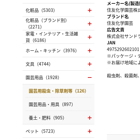
メーカー名(製造
住友化学園芸株
化粧品（5303）
ブランド名
化粧品（ブランド別）
住友化学園芸
（2271）
広告文責
家電・インテリア・生活雑
株式会社サンドラッグ
貨（6186）
JAN
4975292602101
ホーム・キッチン（3976）
※パッケージ・
※お届け地域に
文具（4744）
殺虫剤、殺菌剤
園芸用品（1928）
園芸用殺虫・除草剤等（126）
園芸用品・用具（897）
養土・肥料（905）
ペット（5723）