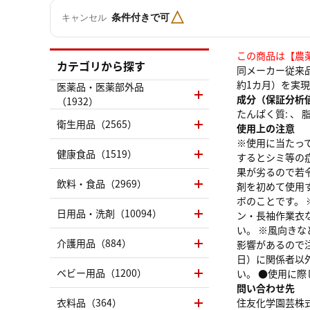
△
条件付きで可
キャンセル
この商品は【農
カテゴリから探す
同メーカー従来
約1カ月）を実
医薬品・医薬部外品
成分（保証分析
（1932）
たんぱく質: 、 脂質
衛生用品（2565）
使用上の注意
※使用に当たっ
健康食品（1519）
するとシミ等の
果が劣るので若
飲料・食品（2969）
剤を初めて使用
ボのことです。
日用品・洗剤（10094）
ン・長袖作業衣
い。 ※風向き
介護用品（884）
影響があるので
日）に関係者以
ベビー用品（1200）
い。 ●使用に
問い合わせ先
衣料品（364）
住友化学園芸株式会社