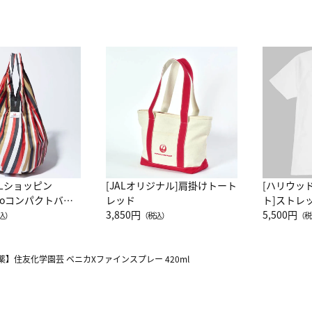
ALショッピン
[JALオリジナル]肩掛けトート
[ハリウッ
attoコンパクトバッ
レッド
ト]ストレ
JAL客室乗務員
3,850円
ーネック別
5,500円
込）
（税込）
（税
カーフ柄
薬】住友化学園芸 ベニカXファインスプレー 420ml