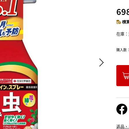
69
積算
在庫
購入数
返品・