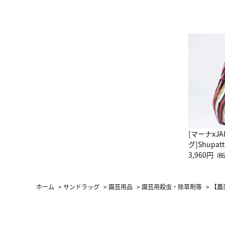
[マーナxJ
グ]Shup
グ Drop 
3,960円
（税
（LC）ス
ホーム
>
サンドラッグ
>
園芸用品
>
園芸用殺虫・除草剤等
>
【農