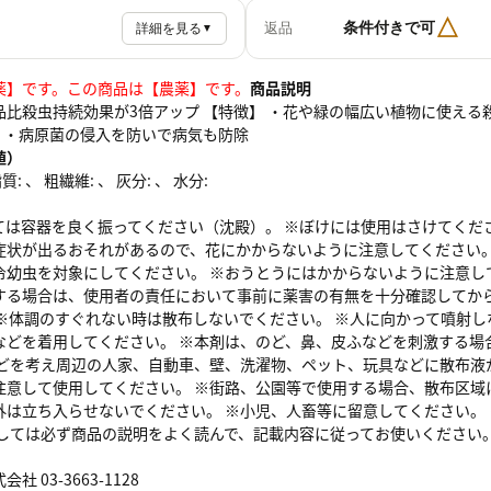
△
条件付きで可
返品
詳細を見る
▼
薬】です。
この商品は【農薬】です。
商品説明
品比殺虫持続効果が3倍アップ 【特徴】 ・花や緑の幅広い植物に使える
現 ・病原菌の侵入を防いで病気も防除
値）
: 、 粗繊維: 、 灰分: 、 水分:
ては容器を良く振ってください（沈殿）。 ※ぼけには使用はさけてくだ
症状が出るおそれがあるので、花にかからないように注意してください。
令幼虫を対象にしてください。 ※おうとうにはかからないように注意し
する場合は、使用者の責任において事前に薬害の有無を十分確認してから
 ※体調のすぐれない時は散布しないでください。 ※人に向かって噴射し
などを着用してください。 ※本剤は、のど、鼻、皮ふなどを刺激する場
などを考え周辺の人家、自動車、壁、洗濯物、ペット、玩具などに散布液
注意して使用してください。 ※街路、公園等で使用する場合、散布区域
外は立ち入らせないでください。 ※小児、人畜等に留意してください。
際しては必ず商品の説明をよく読んで、記載内容に従ってお使いください
 03-3663-1128