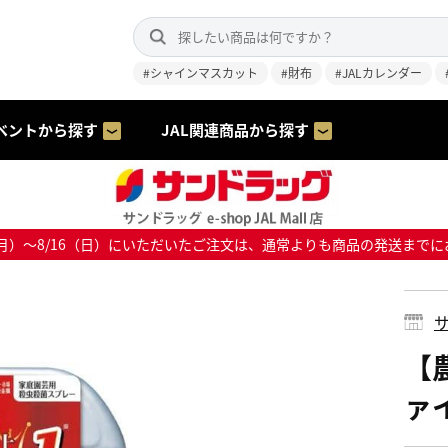
#シャインマスカット
#財布
#JALカレンダー
ベントから探す
JAL関連商品から探す
8/10（月）～8/16（日）にいただいたご注文は、通常よりも商品の発送
サ
【
ァ