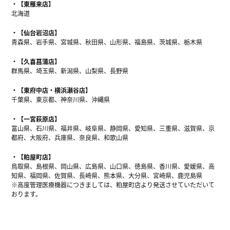
【東雁来店】
北海道
【仙台岩沼店】
青森県、岩手県、宮城県、秋田県、山形県、福島県、茨城県、栃木県
【久喜菖蒲店】
群馬県、埼玉県、新潟県、山梨県、長野県
【東府中店・横浜瀬谷店】
千葉県、東京都、神奈川県、沖縄県
【一宮萩原店】
富山県、石川県、福井県、岐阜県、静岡県、愛知県、三重県、滋賀県、京
都府、大阪府、兵庫県、奈良県、和歌山県
【粕屋町店】
鳥取県、島根県、岡山県、広島県、山口県、徳島県、香川県、愛媛県、高
知県、福岡県、佐賀県、長崎県、熊本県、大分県、宮崎県、鹿児島県
※高度管理医療機器につきましては、粕屋町店より発送させていただいて
おります。