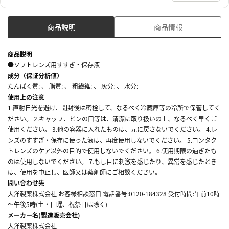
商品説明
商品情報
商品説明
●ソフトレンズ用すすぎ・保存液
成分（保証分析値）
たんぱく質: 、 脂質: 、 粗繊維: 、 灰分: 、 水分:
使用上の注意
1.直射日光を避け、開封後は密栓して、なるべく冷蔵庫等の冷所で保管してく
ださい。 2.キャップ、ビンの口等は、清潔に取り扱いの上、なるべく早くご
使用ください。 3.他の容器に入れたものは、元に戻さないでください。 4.レ
ンズのすすぎ・保存に使った液は、再度使用しないでください。 5.コンタク
トレンズのケア以外の目的で使用しないでください。 6.使用期限の過ぎたも
のは使用しないでください。 7.もし目に刺激を感じたり、異常を感じたとき
は、使用を中止し、医師又は薬剤師にご相談ください。
問い合わせ先
大洋製薬株式会社 お客様相談窓口 電話番号:0120-184328 受付時間:午前10時
～午後5時(土・日曜、祝祭日は除く)
メーカー名(製造販売会社)
大洋製薬株式会社