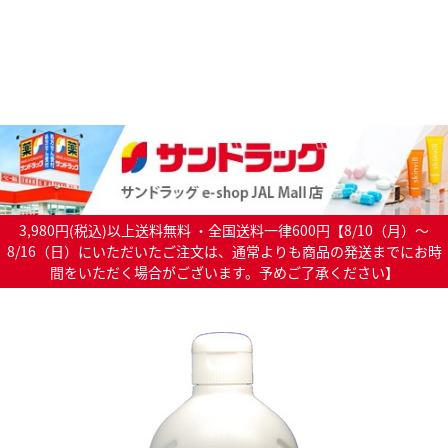
3,980円(税込)以上送料無料 ・全国送料一律600円【8/10（月）～
8/16（日）にいただいたご注文は、通常よりも商品の発送までにお時
間をいただく場合がございます。予めご了承ください】