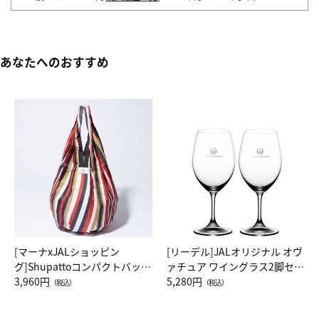
あなたへのおすすめ
[マーナxJALショッピン
[リーデル]JALオリジナル オヴ
グ]Shupattoコンパクトバッグ
ァチュア ワイングラス2脚セッ
Drop JAL客室乗務員（LC）ス
3,960円
ト（レッドワイン）
5,280円
（税込）
（税込）
カーフ柄