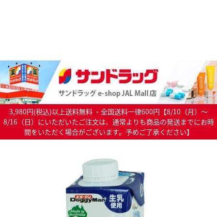
3,980円(税込)以上送料無料 ・全国送料一律600円【8/10（月）～
8/16（日）にいただいたご注文は、通常よりも商品の発送までにお時
間をいただく場合がございます。予めご了承ください】