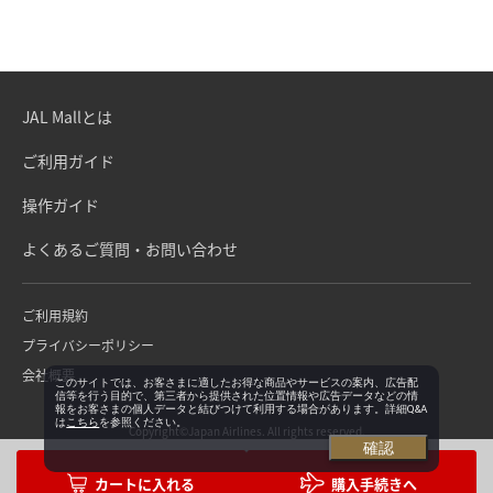
JAL Mallとは
ご利用ガイド
操作ガイド
よくあるご質問・お問い合わせ
ご利用規約
プライバシーポリシー
会社概要
このサイトでは、お客さまに適したお得な商品やサービスの案内、広告配
信等を行う目的で、第三者から提供された位置情報や広告データなどの情
報をお客さまの個人データと結びつけて利用する場合があります。詳細Q&A
は
こちら
を参照ください。
Copyright©Japan Airlines. All rights reserved.
確認
購入手続きへ