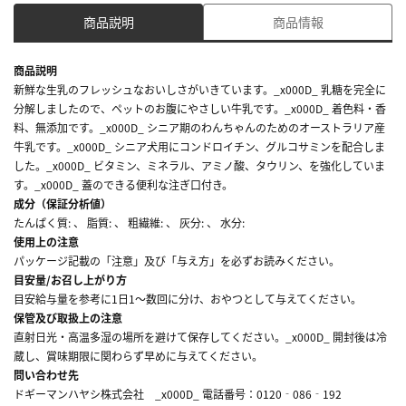
商品説明
商品情報
商品説明
新鮮な生乳のフレッシュなおいしさがいきています。_x000D_ 乳糖を完全に
分解しましたので、ペットのお腹にやさしい牛乳です。_x000D_ 着色料・香
料、無添加です。_x000D_ シニア期のわんちゃんのためのオーストラリア産
牛乳です。_x000D_ シニア犬用にコンドロイチン、グルコサミンを配合しま
した。_x000D_ ビタミン、ミネラル、アミノ酸、タウリン、を強化していま
す。_x000D_ 蓋のできる便利な注ぎ口付き。
成分（保証分析値）
たんぱく質: 、 脂質: 、 粗繊維: 、 灰分: 、 水分:
使用上の注意
パッケージ記載の「注意」及び「与え方」を必ずお読みください。
目安量/お召し上がり方
目安給与量を参考に1日1～数回に分け、おやつとして与えてください。
保管及び取扱上の注意
直射日光・高温多湿の場所を避けて保存してください。_x000D_ 開封後は冷
蔵し、賞味期限に関わらず早めに与えてください。
問い合わせ先
ドギーマンハヤシ株式会社 _x000D_ 電話番号：0120‐086‐192