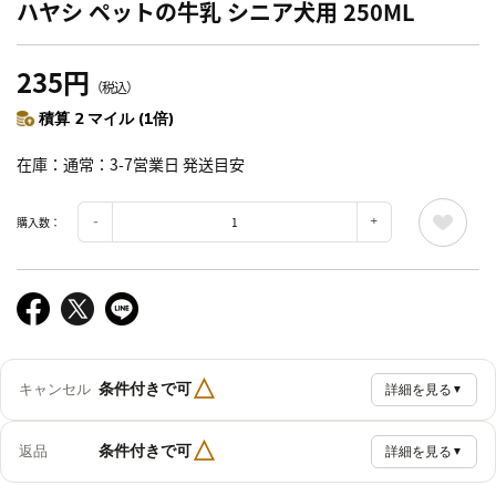
ハヤシ ペットの牛乳 シニア犬用 250ML
235円
（税込）
積算 2 マイル (1倍)
在庫
通常：3-7営業日 発送目安
購入数：
△
条件付きで可
キャンセル
詳細を見る
▼
△
条件付きで可
返品
詳細を見る
▼