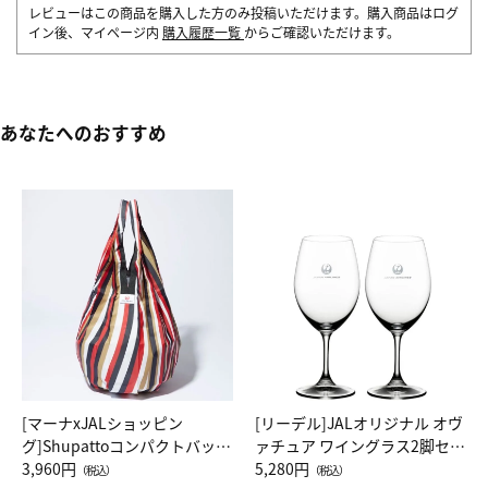
レビューはこの商品を購入した方のみ投稿いただけます。購入商品はログ
イン後、マイページ内
購入履歴一覧
からご確認いただけます。
あなたへのおすすめ
[マーナxJALショッピン
[リーデル]JALオリジナル オヴ
グ]Shupattoコンパクトバッグ
ァチュア ワイングラス2脚セッ
Drop JAL客室乗務員（LC）ス
3,960円
ト（レッドワイン）
5,280円
（税込）
（税込）