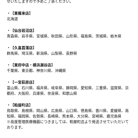
せいたしますので予めご了承ください。
【東雁来店】
北海道
【仙台岩沼店】
青森県、岩手県、宮城県、秋田県、山形県、福島県、茨城県、栃木県
【久喜菖蒲店】
群馬県、埼玉県、新潟県、山梨県、長野県
【東府中店・横浜瀬谷店】
千葉県、東京都、神奈川県、沖縄県
【一宮萩原店】
富山県、石川県、福井県、岐阜県、静岡県、愛知県、三重県、滋賀県、京
都府、大阪府、兵庫県、奈良県、和歌山県
【粕屋町店】
鳥取県、島根県、岡山県、広島県、山口県、徳島県、香川県、愛媛県、高
知県、福岡県、佐賀県、長崎県、熊本県、大分県、宮崎県、鹿児島県
※高度管理医療機器につきましては、粕屋町店より発送させていただいて
おります。