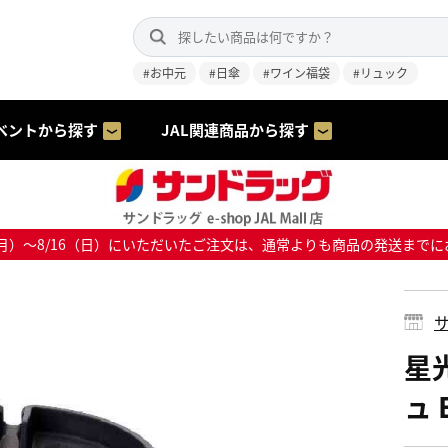
#お中元
#日傘
#ワイン福袋
#リュック
ベントから探す
JAL関連商品から探す
8/10（月）～8/16（日）にいただいたご注文は、通常よりも商品の発送
サ
星
ュ 