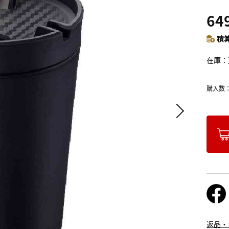
64
積算
在庫
購入数
返品・