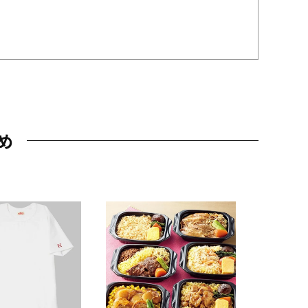
め
JAL特製
レー 200
10,800円
（