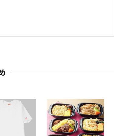
め
JAL特製
レー 200
10,800円
（