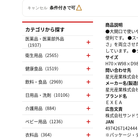
△
条件付きで可
キャンセル
商品説明
カテゴリから探す
●大開口で使い
便利です。 ●
医薬品・医薬部外品
さ」を両立させ
（1937）
しています。 
衛生用品（2565）
サイズ
H70×W98×D9
健康食品（1519）
問い合わせ先
星光産業株式会社 
飲料・食品（2969）
メーカー名(製造
星光産業株式会
日用品・洗剤（10106）
ブランド名
ＥＸＥＡ
介護用品（884）
広告文責
株式会社サンドラッグ
ベビー用品（1236）
JAN
4974267142444
衣料品（364）
※パッケージ・