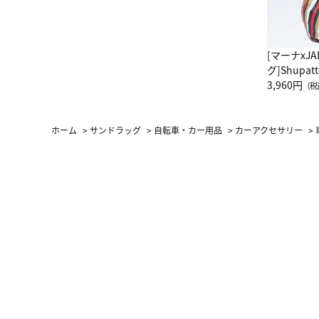
[マーナxJ
グ]Shup
グ Drop 
3,960円
（税
（LC）ス
ホーム
>
サンドラッグ
>
自転車・カー用品
>
カーアクセサリー
>