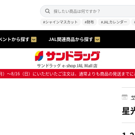
#シャインマスカット
#財布
#JALカレンダー
ベントから探す
JAL関連商品から探す
8/10（月）～8/16（日）にいただいたご注文は、通常よりも商品の発送
サ
星