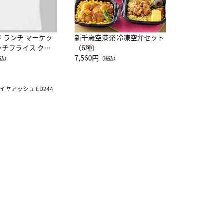
ド ランチ マーケッ
新千歳空港発 冷凍空弁セット
ッチフライス クル
（6種）
注半袖Ｔシャツ
7,560円
込）
（税込）
イヤアッシュ ED244