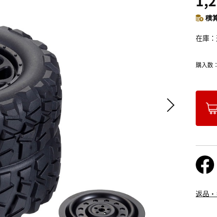
1,
積算
在庫
購入数
返品・