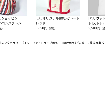
ALショッピン
[JALオリジナル]肩掛けトート
[ハリウッ
attoコンパクトバッ
レッド
ト]ストレ
JAL客室乗務員
3,850円
ーネック別
5,500円
込）
（税込）
（税
カーフ柄
車内アクセサリ－（インテリア・ドライブ用品・日除け用品を含む）
>
星光産業 タ