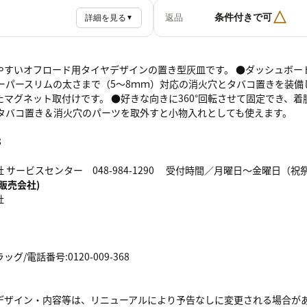
△
条件付きで可
返品
詳細を見る
▼
やすいオフロード用タイヤデザインの置き型灰皿です。 ●ダッシュボー
スーパースリムの太さまで（5～8ｍｍ）対応の消火穴とタバコ置きを装備
たマグネット取付けです。 ●好きな向きに360°回転させて固定でき、
●タバコ置き＆消火穴のパーツを取外すと小物入れとしても使えます。
8
サービスセンター 048-984-1290 受付時間／月曜日～金曜日（祝祭日を除く
販売会社)
社
/電話番号:0120-009-368
デザイン・内容等は、リニューアルにより予告なしに変更される場合が