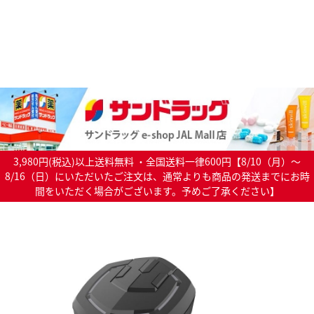
3,980円(税込)以上送料無料 ・全国送料一律600円【8/10（月）～
8/16（日）にいただいたご注文は、通常よりも商品の発送までにお時
間をいただく場合がございます。予めご了承ください】