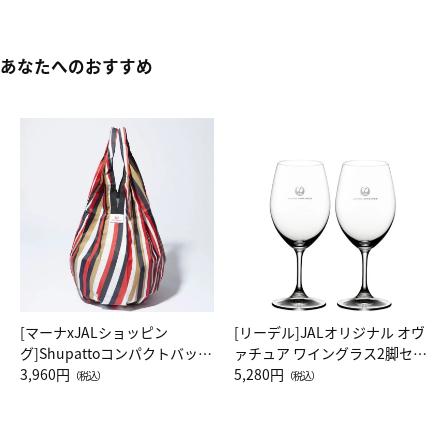
あなたへのおすすめ
[マーナxJALショッピン
[リーデル]JALオリジナル オヴ
グ]Shupattoコンパクトバッグ
ァチュア ワイングラス2脚セッ
Drop JAL客室乗務員（LC）ス
3,960円
ト（レッドワイン）
5,280円
（税込）
（税込）
カーフ柄