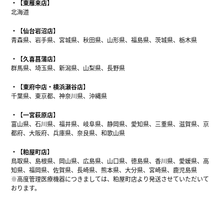
【東雁来店】
北海道
【仙台岩沼店】
青森県、岩手県、宮城県、秋田県、山形県、福島県、茨城県、栃木県
【久喜菖蒲店】
群馬県、埼玉県、新潟県、山梨県、長野県
【東府中店・横浜瀬谷店】
千葉県、東京都、神奈川県、沖縄県
【一宮萩原店】
富山県、石川県、福井県、岐阜県、静岡県、愛知県、三重県、滋賀県、京
都府、大阪府、兵庫県、奈良県、和歌山県
【粕屋町店】
鳥取県、島根県、岡山県、広島県、山口県、徳島県、香川県、愛媛県、高
知県、福岡県、佐賀県、長崎県、熊本県、大分県、宮崎県、鹿児島県
※高度管理医療機器につきましては、粕屋町店より発送させていただいて
おります。