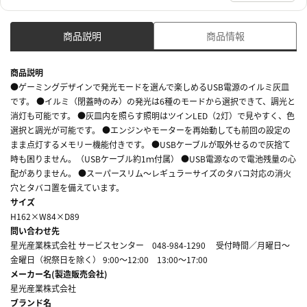
商品説明
商品情報
商品説明
●ゲーミングデザインで発光モードを選んで楽しめるUSB電源のイルミ灰皿
です。 ●イルミ（閉蓋時のみ）の発光は6種のモードから選択できて、調光と
消灯も可能です。 ●灰皿内を照らす照明はツインLED（2灯）で見やすく、色
選択と調光が可能です。 ●エンジンやモーターを再始動しても前回の設定の
まま点灯するメモリー機能付きです。 ●USBケーブルが取外せるので灰捨て
時も困りません。（USBケーブル約1ｍ付属） ●USB電源なので電池残量の心
配がありません。 ●スーパースリム～レギュラーサイズのタバコ対応の消火
穴とタバコ置を備えています。
サイズ
H162×W84×D89
問い合わせ先
星光産業株式会社 サービスセンター 048-984-1290 受付時間／月曜日～
金曜日（祝祭日を除く） 9:00～12:00 13:00～17:00
メーカー名(製造販売会社)
星光産業株式会社
ブランド名