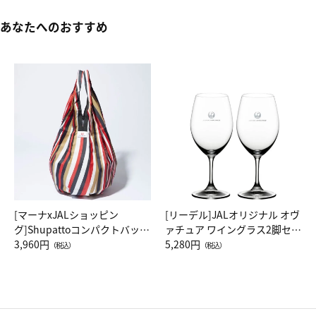
あなたへのおすすめ
[マーナxJALショッピン
[リーデル]JALオリジナル オヴ
グ]Shupattoコンパクトバッグ
ァチュア ワイングラス2脚セッ
Drop JAL客室乗務員（LC）ス
3,960円
ト（レッドワイン）
5,280円
（税込）
（税込）
カーフ柄