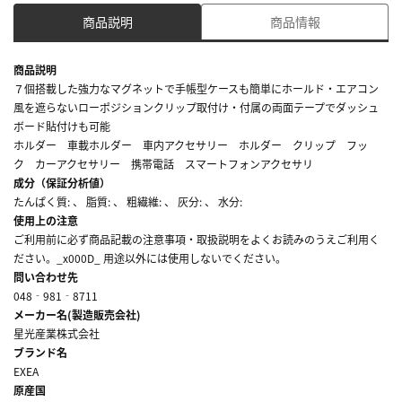
商品説明
商品情報
商品説明
７個搭載した強力なマグネットで手帳型ケースも簡単にホールド・エアコン
風を遮らないローポジションクリップ取付け・付属の両面テープでダッシュ
ボード貼付けも可能
ホルダー 車載ホルダー 車内アクセサリー ホルダー クリップ フッ
ク カーアクセサリー 携帯電話 スマートフォンアクセサリ
成分（保証分析値）
たんぱく質: 、 脂質: 、 粗繊維: 、 灰分: 、 水分:
使用上の注意
ご利用前に必ず商品記載の注意事項・取扱説明をよくお読みのうえご利用く
ださい。_x000D_ 用途以外には使用しないでください。
問い合わせ先
048‐981‐8711
メーカー名(製造販売会社)
星光産業株式会社
ブランド名
EXEA
原産国