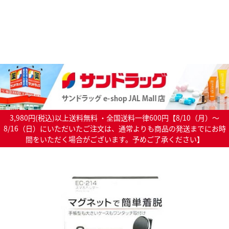
3,980円(税込)以上送料無料 ・全国送料一律600円【8/10（月）～
8/16（日）にいただいたご注文は、通常よりも商品の発送までにお時
間をいただく場合がございます。予めご了承ください】