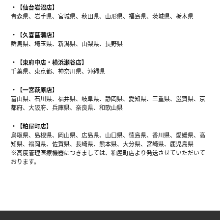
【仙台岩沼店】
青森県、岩手県、宮城県、秋田県、山形県、福島県、茨城県、栃木県
【久喜菖蒲店】
群馬県、埼玉県、新潟県、山梨県、長野県
【東府中店・横浜瀬谷店】
千葉県、東京都、神奈川県、沖縄県
【一宮萩原店】
富山県、石川県、福井県、岐阜県、静岡県、愛知県、三重県、滋賀県、京
都府、大阪府、兵庫県、奈良県、和歌山県
【粕屋町店】
鳥取県、島根県、岡山県、広島県、山口県、徳島県、香川県、愛媛県、高
知県、福岡県、佐賀県、長崎県、熊本県、大分県、宮崎県、鹿児島県
※高度管理医療機器につきましては、粕屋町店より発送させていただいて
おります。