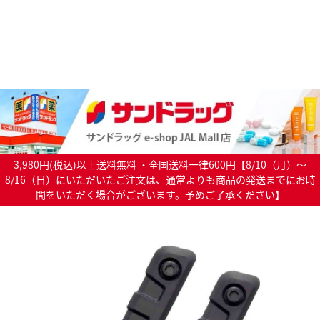
3,980円(税込)以上送料無料 ・全国送料一律600円【8/10（月）～
8/16（日）にいただいたご注文は、通常よりも商品の発送までにお時
間をいただく場合がございます。予めご了承ください】