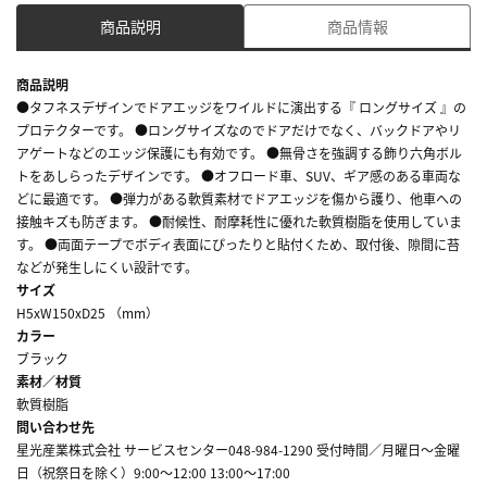
商品説明
商品情報
商品説明
●タフネスデザインでドアエッジをワイルドに演出する『 ロングサイズ 』の
プロテクターです。 ●ロングサイズなのでドアだけでなく、バックドアやリ
アゲートなどのエッジ保護にも有効です。 ●無骨さを強調する飾り六角ボル
トをあしらったデザインです。 ●オフロード車、SUV、ギア感のある車両な
どに最適です。 ●弾力がある軟質素材でドアエッジを傷から護り、他車への
接触キズも防ぎます。 ●耐候性、耐摩耗性に優れた軟質樹脂を使用していま
す。 ●両面テープでボディ表面にぴったりと貼付くため、取付後、隙間に苔
などが発生しにくい設計です。
サイズ
H5xW150xD25 （mm）
カラー
ブラック
素材／材質
軟質樹脂
問い合わせ先
星光産業株式会社 サービスセンター048-984-1290 受付時間／月曜日～金曜
日（祝祭日を除く）9:00～12:00 13:00～17:00