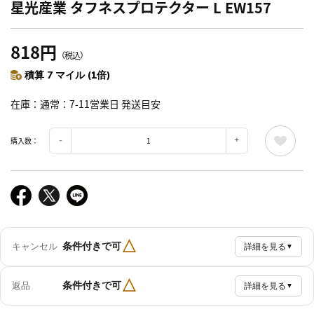
星光産業 タフネスプロテクター L EW157
818円
（税込）
積算 7 マイル (1倍)
在庫
通常：7-11営業日 発送目安
購入数：
△
条件付きで可
キャンセル
詳細を見る
▼
△
条件付きで可
返品
詳細を見る
▼