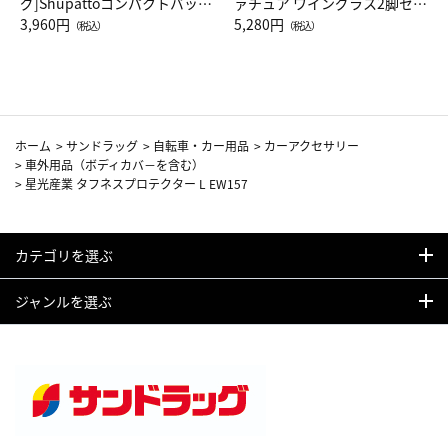
グ]Shupattoコンパクトバッグ
ァチュア ワイングラス2脚セッ
Drop JAL客室乗務員（LC）ス
3,960円
ト（レッドワイン）
5,280円
（税込）
（税込）
カーフ柄
ホーム
>
サンドラッグ
>
自転車・カー用品
>
カーアクセサリー
>
車外用品（ボディカバ－を含む）
>
星光産業 タフネスプロテクター L EW157
カテゴリを選ぶ
ジャンルを選ぶ