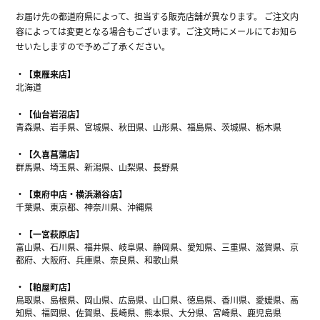
お届け先の都道府県によって、担当する販売店舗が異なります。 ご注文内
容によっては変更となる場合もございます。ご注文時にメールにてお知ら
せいたしますので予めご了承ください。
【東雁来店】
北海道
【仙台岩沼店】
青森県、岩手県、宮城県、秋田県、山形県、福島県、茨城県、栃木県
【久喜菖蒲店】
群馬県、埼玉県、新潟県、山梨県、長野県
【東府中店・横浜瀬谷店】
千葉県、東京都、神奈川県、沖縄県
【一宮萩原店】
富山県、石川県、福井県、岐阜県、静岡県、愛知県、三重県、滋賀県、京
都府、大阪府、兵庫県、奈良県、和歌山県
【粕屋町店】
鳥取県、島根県、岡山県、広島県、山口県、徳島県、香川県、愛媛県、高
知県、福岡県、佐賀県、長崎県、熊本県、大分県、宮崎県、鹿児島県