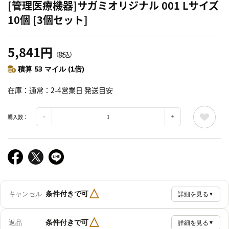
[管理医療機器]サガミオリジナル 001 Lサイズ
10個 [3個セット]
5,841円
（税込）
積算 53 マイル (1倍)
在庫
通常：2-4営業日 発送目安
購入数：
△
条件付きで可
キャンセル
詳細を見る
▼
△
条件付きで可
返品
詳細を見る
▼