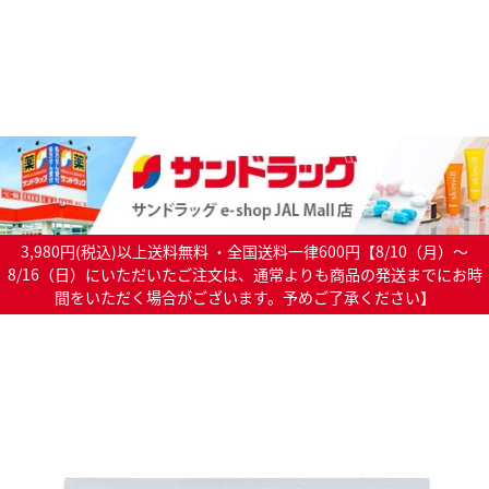
3,980円(税込)以上送料無料 ・全国送料一律600円【8/10（月）～
8/16（日）にいただいたご注文は、通常よりも商品の発送までにお時
間をいただく場合がございます。予めご了承ください】