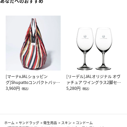
あなたへのおすすめ
[マーナxJALショッピン
[リーデル]JALオリジナル オヴ
グ]Shupattoコンパクトバッグ
ァチュア ワイングラス2脚セッ
Drop JAL客室乗務員（LC）ス
3,960円
ト（レッドワイン）
5,280円
（税込）
（税込）
カーフ柄
ホーム
>
サンドラッグ
>
衛生用品
>
スキン
>
コンドーム