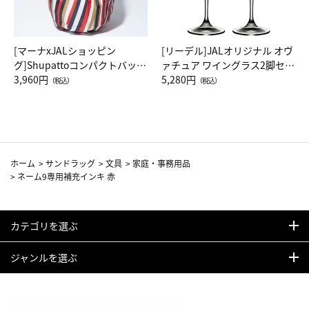
[マーナxJALショッピン
[リーデル]JALオリジナル オヴ
グ]Shupattoコンパクトバッグ
ァチュア ワイングラス2脚セッ
Drop JAL客室乗務員（LC）ス
3,960円
ト（レッドワイン）
5,280円
（税込）
（税込）
カーフ柄
ホーム
>
サンドラッグ
>
文具
>
家庭・事務用品
>
ネーム9専用補充インキ 赤
カテゴリを選ぶ
ジャンルを選ぶ