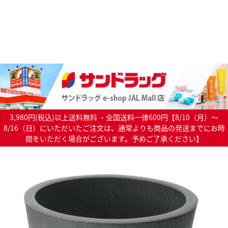
3,980円(税込)以上送料無料 ・全国送料一律600円【8/10（月）～
8/16（日）にいただいたご注文は、通常よりも商品の発送までにお時
間をいただく場合がございます。予めご了承ください】