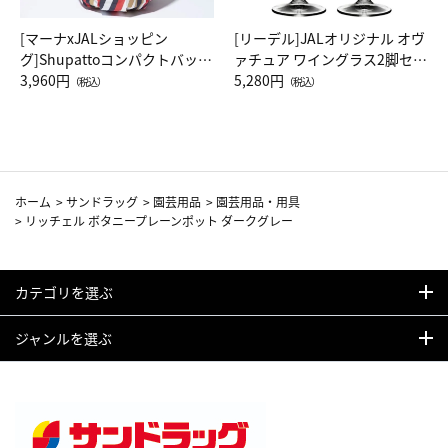
[マーナxJALショッピン
[リーデル]JALオリジナル オヴ
グ]Shupattoコンパクトバッグ
ァチュア ワイングラス2脚セッ
Drop JAL客室乗務員（LC）ス
3,960円
ト（レッドワイン）
5,280円
（税込）
（税込）
カーフ柄
ホーム
>
サンドラッグ
>
園芸用品
>
園芸用品・用具
>
リッチェル ボタニープレーンポット ダークグレー
カテゴリを選ぶ
ジャンルを選ぶ