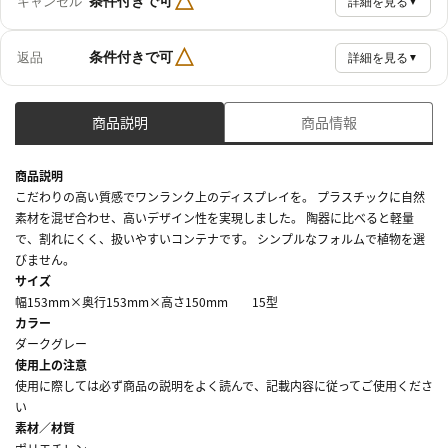
△
条件付きで可
キャンセル
詳細を見る
▼
△
条件付きで可
返品
詳細を見る
▼
商品説明
商品情報
商品説明
こだわりの高い質感でワンランク上のディスプレイを。 プラスチックに自然
素材を混ぜ合わせ、高いデザイン性を実現しました。 陶器に比べると軽量
で、割れにくく、扱いやすいコンテナです。 シンプルなフォルムで植物を選
びません。
サイズ
幅153mm×奥行153mm×高さ150mm 15型
カラー
ダークグレー
使用上の注意
使用に際しては必ず商品の説明をよく読んで、記載内容に従ってご使用くださ
い
素材／材質