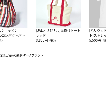
ALショッピン
[JALオリジナル]肩掛けトート
[ハリウッ
attoコンパクトバッ
レッド
ト]ストレ
JAL客室乗務員
3,850円
ーネック別
5,500円
込）
（税込）
（税
カーフ柄
 深型土留め石積調 ダークブラウン