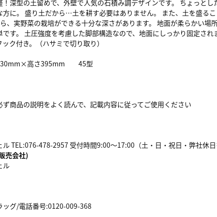
軽！深型の土留めで、外壁で人気の石積み調デザインです。 ちょっとした
な方に。 盛り土だから…土を耕す必要はありません。 また、土を盛るこ
だから、実野菜の栽培ができる十分な深さがあります。 地面が柔らかい場
単です。 土圧強度を考慮した脚部構造なので、地面にしっかり固定され
フック付き。（ハサミで切り取り）
行30mm×高さ395mm 45型
必ず商品の説明をよく読んで、記載内容に従ってご使用ください
 TEL:076-478-2957 受付時間9:00～17:00（土・日・祝日・弊社
販売会社)
ェル
/電話番号:0120-009-368