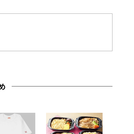
め
JAL特製
レー 200
10,800円
（