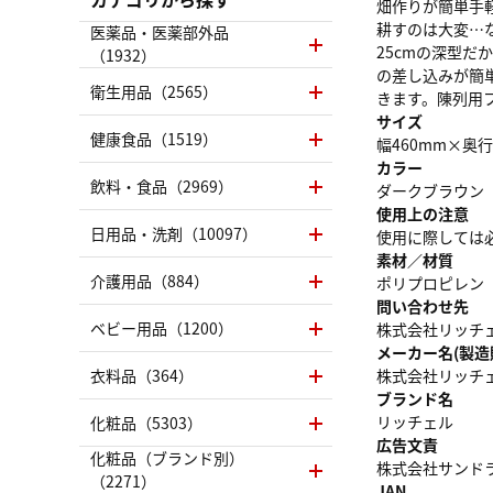
畑作りが簡単手
耕すのは大変…
医薬品・医薬部外品
25cmの深型
（1932）
の差し込みが簡
衛生用品（2565）
きます。陳列用
サイズ
健康食品（1519）
幅460mm×奥
カラー
飲料・食品（2969）
ダークブラウン
使用上の注意
日用品・洗剤（10097）
使用に際しては
素材／材質
介護用品（884）
ポリプロピレン
問い合わせ先
ベビー用品（1200）
株式会社リッチェル
メーカー名(製造
衣料品（364）
株式会社リッチ
ブランド名
リッチェル
化粧品（5303）
広告文責
化粧品（ブランド別）
株式会社サンドラッグ
（2271）
JAN