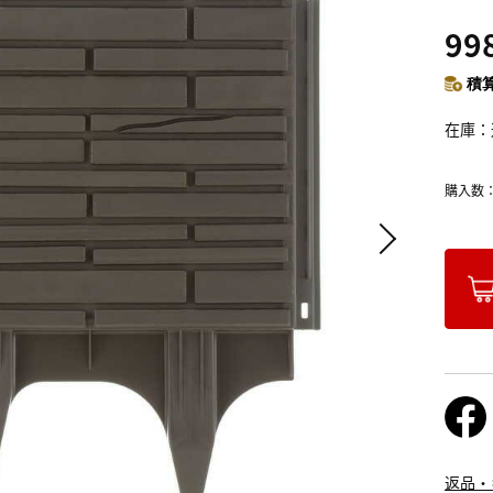
99
積算
在庫
購入数
返品・