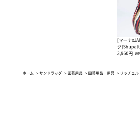
[マーナxJ
グ]Shup
グ Drop 
3,960円
（税
（LC）ス
ホーム
>
サンドラッグ
>
園芸用品
>
園芸用品・用具
>
リッチェル