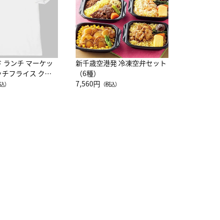
ド ランチ マーケッ
新千歳空港発 冷凍空弁セット
ッチフライス クル
（6種）
注半袖Ｔシャツ
7,560円
込）
（税込）