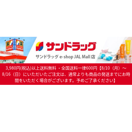
3,980円(税込)以上送料無料 ・全国送料一律600円【8/10（月）～
8/16（日）にいただいたご注文は、通常よりも商品の発送までにお時
間をいただく場合がございます。予めご了承ください】