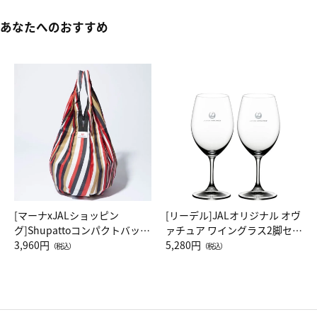
あなたへのおすすめ
[マーナxJALショッピン
[リーデル]JALオリジナル オヴ
グ]Shupattoコンパクトバッグ
ァチュア ワイングラス2脚セッ
Drop JAL客室乗務員（LC）ス
3,960円
ト（レッドワイン）
5,280円
（税込）
（税込）
カーフ柄