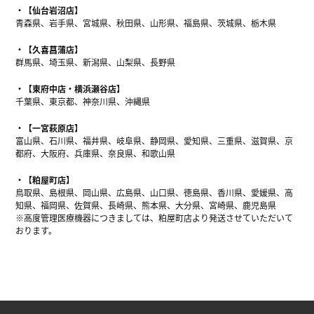
【仙台岩沼店】
青森県、岩手県、宮城県、秋田県、山形県、福島県、茨城県、栃木県
【久喜菖蒲店】
群馬県、埼玉県、新潟県、山梨県、長野県
【東府中店・横浜瀬谷店】
千葉県、東京都、神奈川県、沖縄県
【一宮萩原店】
富山県、石川県、福井県、岐阜県、静岡県、愛知県、三重県、滋賀県、京
都府、大阪府、兵庫県、奈良県、和歌山県
【粕屋町店】
鳥取県、島根県、岡山県、広島県、山口県、徳島県、香川県、愛媛県、高
知県、福岡県、佐賀県、長崎県、熊本県、大分県、宮崎県、鹿児島県
※高度管理医療機器につきましては、粕屋町店より発送させていただいて
おります。