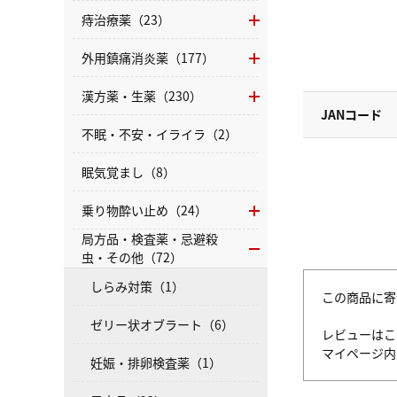
痔治療薬（23）
外用鎮痛消炎薬（177）
漢方薬・生薬（230）
JANコード
不眠・不安・イライラ（2）
眠気覚まし（8）
乗り物酔い止め（24）
局方品・検査薬・忌避殺
虫・その他（72）
しらみ対策（1）
この商品に寄
ゼリー状オブラート（6）
レビューはこ
マイページ
妊娠・排卵検査薬（1）