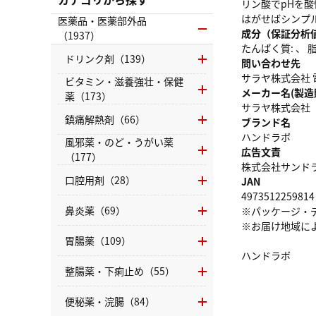
リン酸でpHを
はがせばシンプ
医薬品・医薬部外品
成分（保証分析
（1937）
たんぱく質: 、 脂質
ドリンク剤（139）
問い合わせ先
サラヤ株式会社 電話
ビタミン・滋養強壮・保健
メーカー名(製造
薬（173）
サラヤ株式会社
鎮痛解熱剤（66）
ブランド名
ハンドラボ
風邪薬・のど・うがい薬
広告文責
（177）
株式会社サンドラッグ
口腔用剤（28）
JAN
4973512259814
鼻炎薬（69）
※パッケージ・
※お届け地域に
胃腸薬（109）
ハンドラボ
整腸薬・下痢止め（55）
便秘薬・浣腸（84）