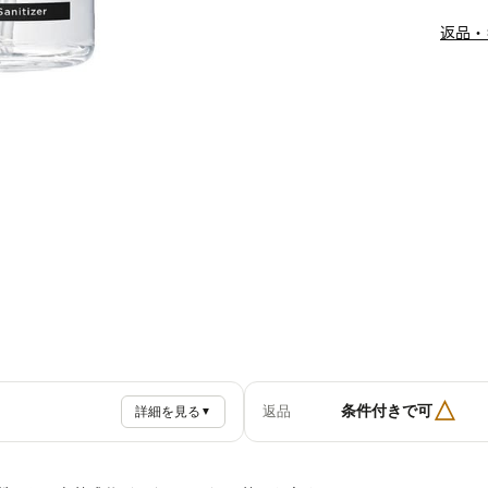
返品・
△
条件付きで可
返品
詳細を見る
▼