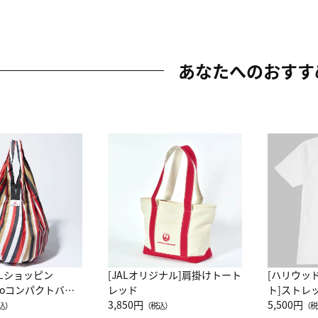
あなたへのおすす
ALショッピン
[JALオリジナル]肩掛けトート
[ハリウッ
attoコンパクトバッ
レッド
ト]ストレ
JAL客室乗務員
3,850円
ーネック別
5,500円
込）
（税込）
（税