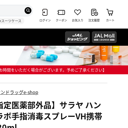
ログイン
クーポン
お気入り
注文履歴
カート
#スーツケース
までにお時間をいただく場合がございます。予めご了承ください】
ンドラッグe-shop
指定医薬部外品】サラヤ ハン
ラボ手指消毒スプレーVH携帯
30ml