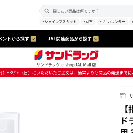
#シャインマスカット
#財布
#JALカレンダー
ベントから探す
JAL関連商品から探す
8/10（月）～8/16（日）にいただいたご注文は、通常よりも商品の発送
サ
【
ド
用 