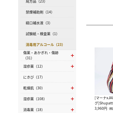
局方品（23）
禁煙補助剤（14）
経口補水液（3）
試験紙・検査薬（1）
消毒用アルコール（23）
傷薬・あかぎれ・傷跡
（31）
湿疹薬（12）
にきび（17）
乾燥肌（30）
[マーナxJ
湿疹薬（108）
グ]Shup
グ Drop 
3,960円
（税
消毒薬（18）