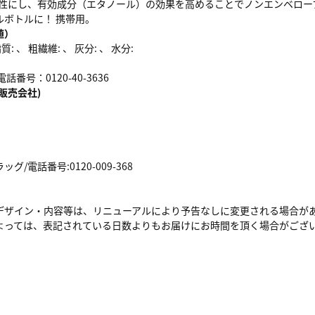
酸性にし、有効成分（エタノール）の効果を高めることでノンエンベロー
ルボトルに！ 携帯用。
値）
: 、 粗繊維: 、 灰分: 、 水分:
番号：0120-40-3636
販売会社)
/電話番号:0120-009-368
デザイン・内容等は、リニューアルにより予告なしに変更される場合が
よっては、表記されている日数よりもお届けにお時間を頂く場合がござ