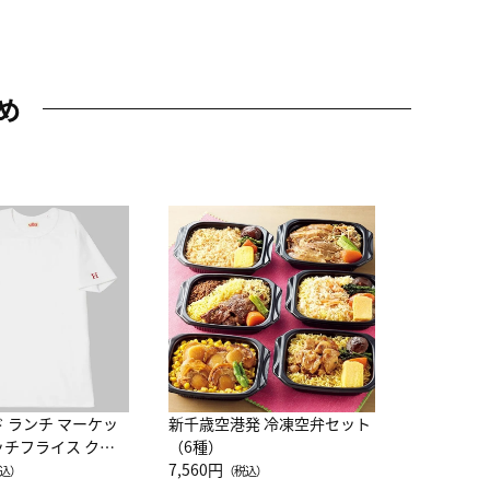
め
JAL特製
レー 200
10,800円
（
ド ランチ マーケッ
新千歳空港発 冷凍空弁セット
ッチフライス クル
（6種）
注半袖Ｔシャツ
7,560円
込）
（税込）