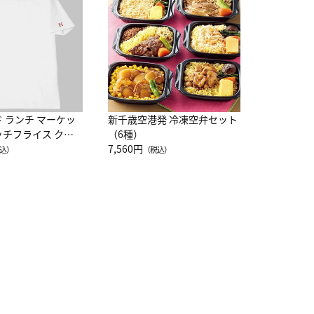
レー 200
10,800円
（
ド ランチ マーケッ
新千歳空港発 冷凍空弁セット
ッチフライス クル
（6種）
注半袖Ｔシャツ
7,560円
込）
（税込）