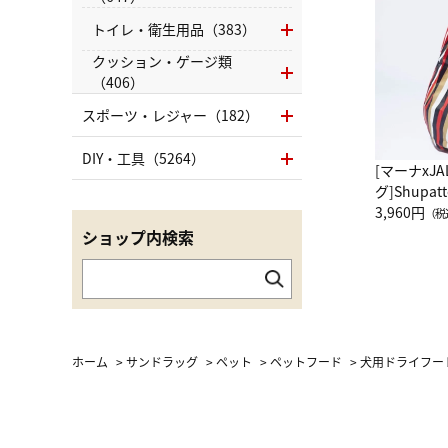
トイレ・衛生用品（383）
クッション・ゲージ類
（406）
スポーツ・レジャー（182）
DIY・工具（5264）
[マーナxJ
グ]Shup
グ Drop 
3,960円
（税
（LC）ス
ショップ内検索
ホーム
>
サンドラッグ
>
ペット
>
ペットフード
>
犬用ドライフー