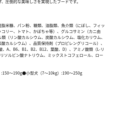
げ、圧倒的な美味しさを実現したフードです。
脱脂米糠、パン粉、糖類、油脂類、魚介類（にぼし、フィッ
ッコリー、トマト、かぼちゃ等）、グルコサミン（カニ由
ル類（リン酸カルシウム、炭酸カルシウム、塩化カリウム、
素酸カルシウム）、品質保持剤（プロピレングリコール）、
、B6、B1、B2、B12、葉酸、D）、アミノ酸類（L-リ
エリソルビン酸ナトリウム、ミックストコフェロール、ロー
150～190g●小型犬（7～10kg）:190～250g