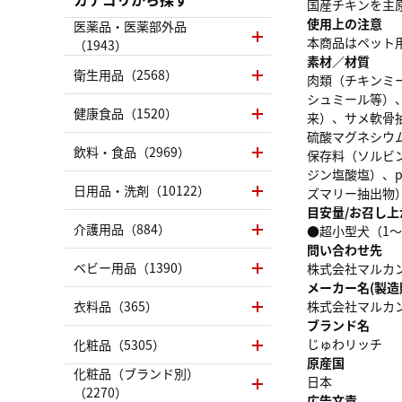
国産チキンを主
使用上の注意
医薬品・医薬部外品
本商品はペット
（1943）
素材／材質
衛生用品（2568）
肉類（チキンミ
シュミール等）
健康食品（1520）
来）、サメ軟骨
硫酸マグネシウ
飲料・食品（2969）
保存料（ソルビン
ジン塩酸塩）、
日用品・洗剤（10122）
ズマリー抽出物
目安量/お召し上
介護用品（884）
●超小型犬（1～3k
問い合わせ先
ベビー用品（1390）
株式会社マルカ
メーカー名(製造
衣料品（365）
株式会社マルカ
ブランド名
じゅわリッチ
化粧品（5305）
原産国
化粧品（ブランド別）
日本
（2270）
広告文責