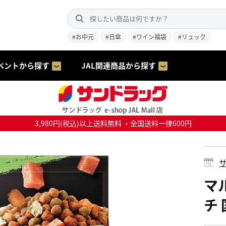
#お中元
#日傘
#ワイン福袋
#リュック
ベントから探す
JAL関連商品から探す
3,980円(税込)以上送料無料 ・全国送料一律600円
サ
マ
チ