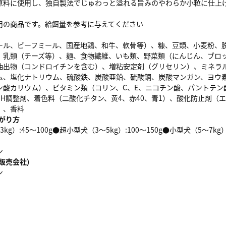
原料に使用し、独自製法でじゅわっと溢れる旨みのやわらか小粒に仕上
用の商品です。給餌量を参考に与えてください
ール、ビーフミール、国産地鶏、和牛、軟骨等）、糠、豆類、小麦粉、
、乳類（チーズ等）、麺、食物繊維、いも類、野菜類（にんじん、ブロ
抽出物（コンドロイチンを含む）、増粘安定剤（グリセリン）、ミネラ
ム、塩化ナトリウム、硫酸鉄、炭酸亜鉛、硫酸銅、炭酸マンガン、ヨウ
酸カリウム）、ビタミン類（コリン、C、E、ニコチン酸、パントテン酸、A
pH調整剤、着色料（二酸化チタン、黄4、赤40、青1）、酸化防止剤（
）、香料
がり方
g）:45～100g●超小型犬（3～5kg）:100～150g●小型犬（5～7kg）:
ン
販売会社)
ン