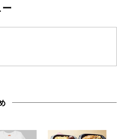
ュー
め
JAL特製