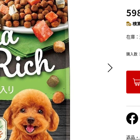
59
積算
在庫
購入数
返品・