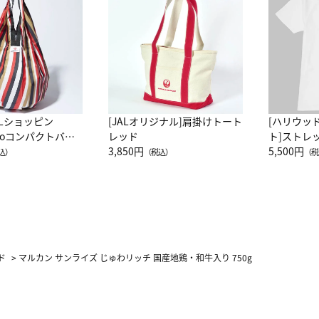
ALショッピン
[JALオリジナル]肩掛けトート
[ハリウッ
attoコンパクトバッ
レッド
ト]ストレ
JAL客室乗務員
3,850円
ーネック別
5,500円
込）
（税込）
（税
カーフ柄
ド
>
マルカン サンライズ じゅわリッチ 国産地鶏・和牛入り 750g