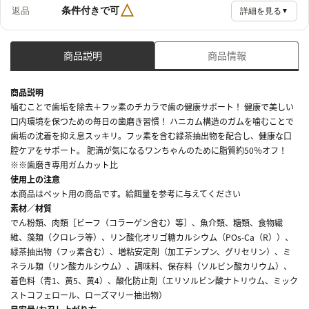
△
条件付きで可
返品
詳細を見る
▼
商品説明
商品情報
商品説明
噛むことで歯垢を除去＋フッ素のチカラで歯の健康サポート！ 健康で美しい
口内環境を保つための毎日の歯磨き習慣！ ハニカム構造のガムを噛むことで
歯垢の沈着を抑え息スッキリ。フッ素を含む緑茶抽出物を配合し、健康な口
腔ケアをサポート。 肥満が気になるワンちゃんのために脂質約50％オフ！
※※歯磨き専用ガムカット比
使用上の注意
本商品はペット用の商品です。給餌量を参考に与えてください
素材／材質
でん粉類、肉類［ビーフ（コラーゲン含む）等］、魚介類、糖類、食物繊
維、藻類（クロレラ等）、リン酸化オリゴ糖カルシウム（POs-Ca（R））、
緑茶抽出物（フッ素含む）、増粘安定剤（加工デンプン、グリセリン）、ミ
ネラル類（リン酸カルシウム）、調味料、保存料（ソルビン酸カリウム）、
着色料（青1、黄5、黄4）、酸化防止剤（エリソルビン酸ナトリウム、ミック
ストコフェロール、ローズマリー抽出物）