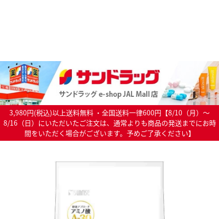
3,980円(税込)以上送料無料 ・全国送料一律600円【8/10（月）～
8/16（日）にいただいたご注文は、通常よりも商品の発送までにお時
間をいただく場合がございます。予めご了承ください】