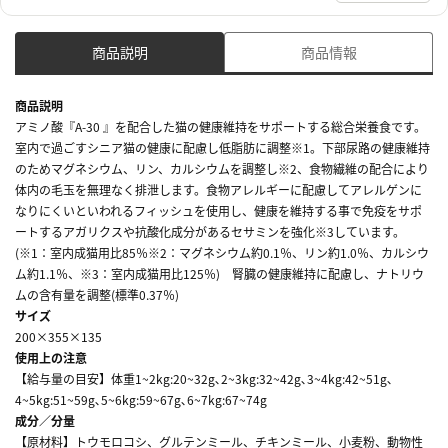
商品説明
商品情報
商品説明
アミノ酸『A-30 』を配合した猫の健康維持をサポートする総合栄養食です。
室内で過ごすシニア猫の健康に配慮し低脂肪に調整※1。下部尿路の健康維持
のためマグネシウム、リン、カルシウムを調整し※2、食物繊維の配合により
体内の毛玉を無理なく排泄します。食物アレルギーに配慮してアレルゲンに
なりにくいといわれるフィッシュを使用し、健康を維持する事で免疫をサポ
ートするアガリクスや抗酸化成分があるセサミンを強化※3しています。
(※1：室内成猫用比85％※2：マグネシウム約0.1％、リン約1.0％、カルシウ
ム約1.1％、※3：室内成猫用比125％) 腎臓の健康維持に配慮し、ナトリウ
ムの含有量を調整(標準0.37％)
サイズ
200×355×135
使用上の注意
【給与量の目安】体重1~2kg:20~32g､2~3kg:32~42g､3~4kg:42~51g､
4~5kg:51~59g､5~6kg:59~67g､6~7kg:67~74g
成分／分量
【原材料】トウモロコシ、グルテンミール、チキンミール、小麦粉、動物性