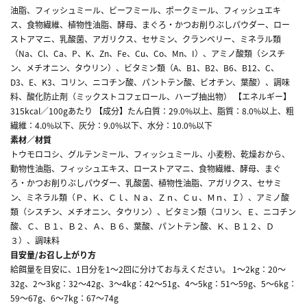
油脂、フィッシュミール、ビーフミール、ポークミール、フィッシュエキ
ス、食物繊維、植物性油脂、酵母、まぐろ・かつお削りぶしパウダー、ロー
ストアマニ、乳酸菌、アガリクス、セサミン、クランベリー、ミネラル類
（Na、Cl、Ca、P、K、Zn、Fe、Cu、Co、Mn、I）、アミノ酸類（シスチ
ン、メチオニン、タウリン）、ビタミン類（A、B1、B2、B6、B12、C、
D3、E、K3、コリン、ニコチン酸、パントテン酸、ビオチン、葉酸）、調味
料、酸化防止剤（ミックストコフェロール、ハーブ抽出物） 【エネルギー】
315kcal／100gあたり 【成分】たん白質：29.0%以上、脂質：8.0%以上、粗
繊維：4.0%以下、灰分：9.0%以下、水分：10.0%以下
素材／材質
トウモロコシ、グルテンミール、フィッシュミール、小麦粉、乾燥おから、
動物性油脂、フィッシュエキス、ローストアマニ、食物繊維、酵母、まぐ
ろ・かつお削りぶしパウダー、乳酸菌、植物性油脂、アガリクス、セサミ
ン、ミネラル類（Ｐ、Ｋ、Ｃｌ、Ｎａ、Ｚｎ、Ｃｕ、Ｍｎ、Ｉ）、アミノ酸
類（シスチン、メチオニン、タウリン）、ビタミン類（コリン、Ｅ、ニコチン
酸、Ｃ、Ｂ１、Ｂ２、Ａ、Ｂ６、葉酸、パントテン酸、Ｋ、Ｂ１２、Ｄ
３）、調味料
目安量/お召し上がり方
給餌量を目安に、1日分を1～2回に分けてお与えください。 1～2kg：20～
32g、2～3kg：32～42g、3～4kg：42～51g、4～5kg：51～59g、5～6kg：
59～67g、6～7kg：67～74g