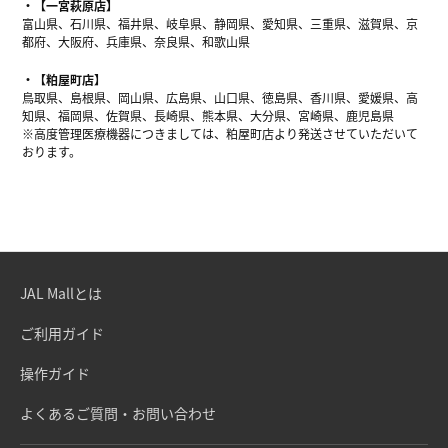
【一宮萩原店】
富山県、石川県、福井県、岐阜県、静岡県、愛知県、三重県、滋賀県、京
都府、大阪府、兵庫県、奈良県、和歌山県
【粕屋町店】
鳥取県、島根県、岡山県、広島県、山口県、徳島県、香川県、愛媛県、高
知県、福岡県、佐賀県、長崎県、熊本県、大分県、宮崎県、鹿児島県
※高度管理医療機器につきましては、粕屋町店より発送させていただいて
おります。
JAL Mallとは
ご利用ガイド
操作ガイド
よくあるご質問・お問い合わせ