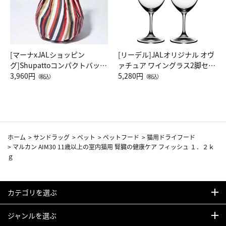
[マーナxJALショッピン
[リーデル]JALオリジナル オヴ
グ]Shupattoコンパクトバッグ
ァチュア ワイングラス2脚セッ
Drop JAL客室乗務員（LC）ス
3,960円
ト（レッドワイン）
5,280円
（税込）
（税込）
カーフ柄
ホーム
>
サンドラッグ
>
ペット
>
ペットフード
>
猫用ドライフード
>
マルカン AIM30 11歳以上の室内猫用 腎臓の健康ケア フィッシュ １．２ｋ
ｇ
カテゴリを選ぶ
ジャンルを選ぶ