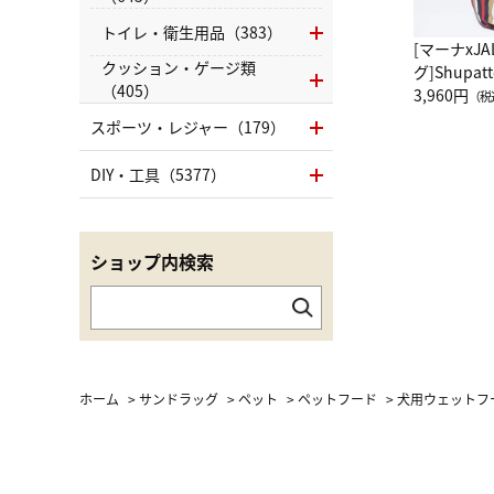
トイレ・衛生用品（383）
[マーナxJ
クッション・ゲージ類
グ]Shup
（405）
グ Drop 
3,960円
（税
（LC）ス
スポーツ・レジャー（179）
DIY・工具（5377）
ショップ内検索
ホーム
>
サンドラッグ
>
ペット
>
ペットフード
>
犬用ウェットフ