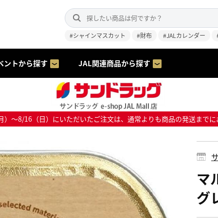
#シャインマスカット
#財布
#JALカレンダー
ベントから探す
JAL関連商品から探す
8/10（月）～8/16（日）にいただいたご注文は、通常よりも商品の発送
サ
マ
グレ