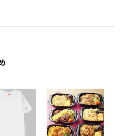
め
JAL特製
レー 200
10,800円
（