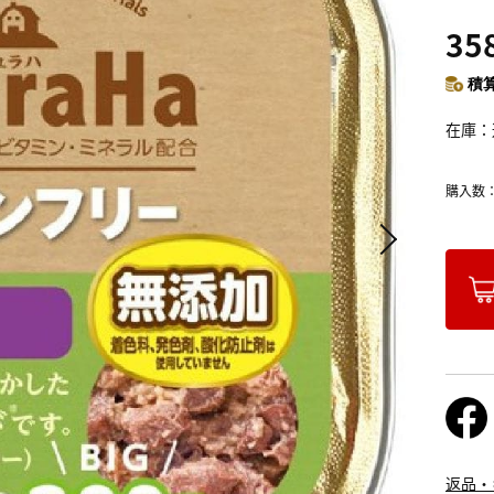
35
積算
在庫
購入数
返品・