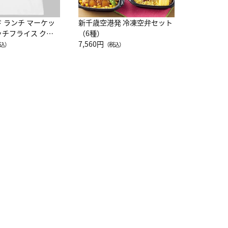
ド ランチ マーケッ
新千歳空港発 冷凍空弁セット
ッチフライス クル
（6種）
注半袖Ｔシャツ
7,560円
込）
（税込）