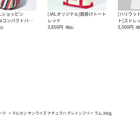
ALショッピン
[JALオリジナル]肩掛けトート
[ハリウッ
attoコンパクトバッ
レッド
ト]ストレ
JAL客室乗務員
3,850円
ーネック別
5,500円
込）
（税込）
（税
カーフ柄
ード
>
マルカン サンライズ ナチュラハ グレインフリー ラム 300g