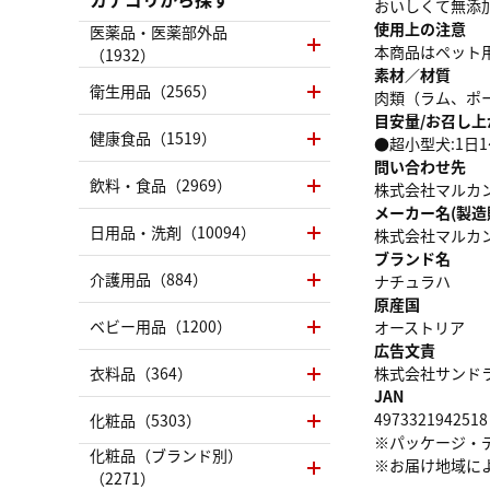
おいしくて無添
使用上の注意
医薬品・医薬部外品
本商品はペット
（1932）
素材／材質
衛生用品（2565）
肉類（ラム、ポ
目安量/お召し上
健康食品（1519）
●超小型犬:1日
問い合わせ先
飲料・食品（2969）
株式会社マルカ
メーカー名(製造
日用品・洗剤（10094）
株式会社マルカ
ブランド名
介護用品（884）
ナチュラハ
原産国
ベビー用品（1200）
オーストリア
広告文責
衣料品（364）
株式会社サンドラッグ
JAN
4973321942518
化粧品（5303）
※パッケージ・
化粧品（ブランド別）
※お届け地域に
（2271）