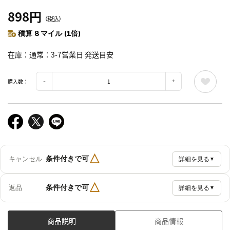
898円
（税込）
積算 8 マイル (1倍)
在庫
通常：3-7営業日 発送目安
購入数：
△
条件付きで可
キャンセル
詳細を見る
▼
△
条件付きで可
返品
詳細を見る
▼
商品説明
商品情報