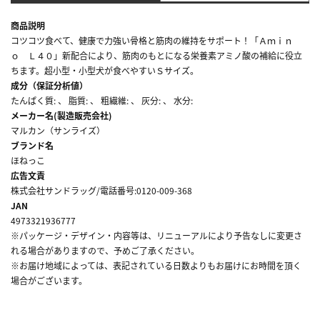
商品説明
コツコツ食べて、健康で力強い骨格と筋肉の維持をサポート！「Ａｍｉｎ
ｏ Ｌ４０」新配合により、筋肉のもとになる栄養素アミノ酸の補給に役立
ちます。超小型・小型犬が食べやすいＳサイズ。
成分（保証分析値）
たんぱく質: 、 脂質: 、 粗繊維: 、 灰分: 、 水分:
メーカー名(製造販売会社)
マルカン（サンライズ）
ブランド名
ほねっこ
広告文責
株式会社サンドラッグ/電話番号:0120-009-368
JAN
4973321936777
※パッケージ・デザイン・内容等は、リニューアルにより予告なしに変更さ
れる場合がありますので、予めご了承ください。
※お届け地域によっては、表記されている日数よりもお届けにお時間を頂く
場合がございます。