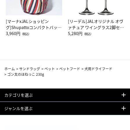
[マーナxJALショッピン
[リーデル]JALオリジナル オヴ
グ]Shupattoコンパクトバッグ
ァチュア ワイングラス2脚セッ
Drop JAL客室乗務員（LC）ス
3,960円
ト（レッドワイン）
5,280円
（税込）
（税込）
カーフ柄
ホーム
>
サンドラッグ
>
ペット
>
ペットフード
>
犬用ドライフード
>
ゴン太のほねっこ 230g
カテゴリを選ぶ
ジャンルを選ぶ