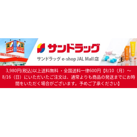
3,980円(税込)以上送料無料 ・全国送料一律600円【8/10（月）～
8/16（日）にいただいたご注文は、通常よりも商品の発送までにお時
間をいただく場合がございます。予めご了承ください】