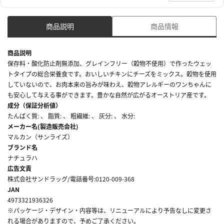
商品説明
商品情報
商品説明
保存料・酸化防止剤無添加、グレインフリー（穀物不使用）で作ったウェッ
トタイプの総合栄養食です。おいしいチキンにチーズをミックス。穀物を使用
していないので、お肉本来の旨みが味わえ、穀物アレルギーのワンちゃんに
も安心して与える事ができます。豊かな自然が広がるオーストリア産です。
成分（保証分析値）
たんぱく質: 、 脂質: 、 粗繊維: 、 灰分: 、 水分:
メーカー名(製造販売会社)
マルカン（サンライズ）
ブランド名
ナチュラハ
広告文責
株式会社サンドラッグ/電話番号:0120-009-368
JAN
4973321936326
※パッケージ・デザイン・内容等は、リニューアルにより予告なしに変更さ
れる場合がありますので、予めご了承ください。