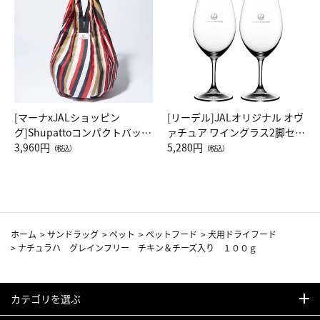
[マーナxJALショッピン
[リーデル]JALオリジナル オヴ
グ]Shupattoコンパクトバッグ
ァチュア ワイングラス2脚セッ
Drop JAL客室乗務員（LC）ス
3,960円
ト（レッドワイン）
5,280円
（税込）
（税込）
カーフ柄
ホーム
>
サンドラッグ
>
ペット
>
ペットフード
>
犬用ドライフード
>
ナチュラハ グレインフリー チキン＆チーズ入り １００ｇ
カテゴリを選ぶ