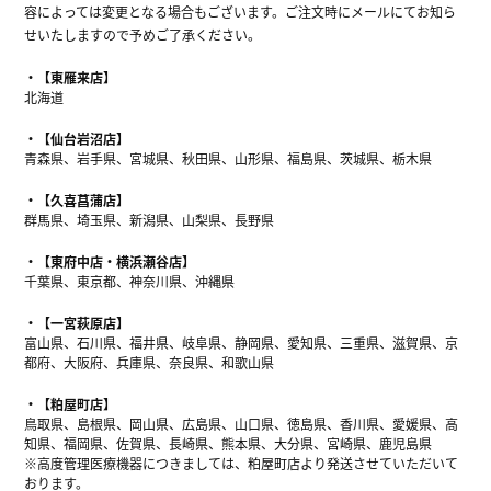
容によっては変更となる場合もございます。ご注文時にメールにてお知ら
せいたしますので予めご了承ください。
【東雁来店】
北海道
【仙台岩沼店】
青森県、岩手県、宮城県、秋田県、山形県、福島県、茨城県、栃木県
【久喜菖蒲店】
群馬県、埼玉県、新潟県、山梨県、長野県
【東府中店・横浜瀬谷店】
千葉県、東京都、神奈川県、沖縄県
【一宮萩原店】
富山県、石川県、福井県、岐阜県、静岡県、愛知県、三重県、滋賀県、京
都府、大阪府、兵庫県、奈良県、和歌山県
【粕屋町店】
鳥取県、島根県、岡山県、広島県、山口県、徳島県、香川県、愛媛県、高
知県、福岡県、佐賀県、長崎県、熊本県、大分県、宮崎県、鹿児島県
※高度管理医療機器につきましては、粕屋町店より発送させていただいて
おります。