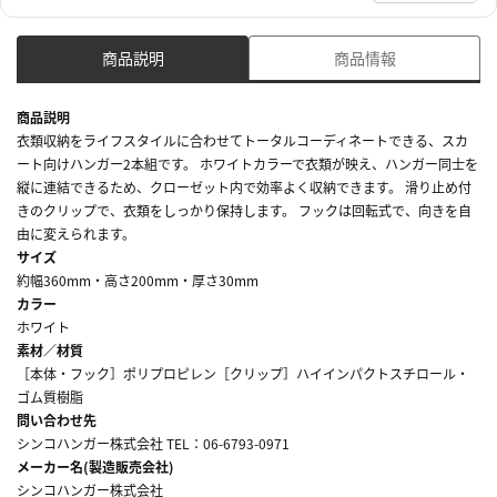
商品説明
商品情報
商品説明
衣類収納をライフスタイルに合わせてトータルコーディネートできる、スカ
ート向けハンガー2本組です。 ホワイトカラーで衣類が映え、ハンガー同士を
縦に連結できるため、クローゼット内で効率よく収納できます。 滑り止め付
きのクリップで、衣類をしっかり保持します。 フックは回転式で、向きを自
由に変えられます。
サイズ
約幅360mm・高さ200mm・厚さ30mm
カラー
ホワイト
素材／材質
［本体・フック］ポリプロピレン［クリップ］ハイインパクトスチロール・
ゴム質樹脂
問い合わせ先
シンコハンガー株式会社 TEL：06-6793-0971
メーカー名(製造販売会社)
シンコハンガー株式会社