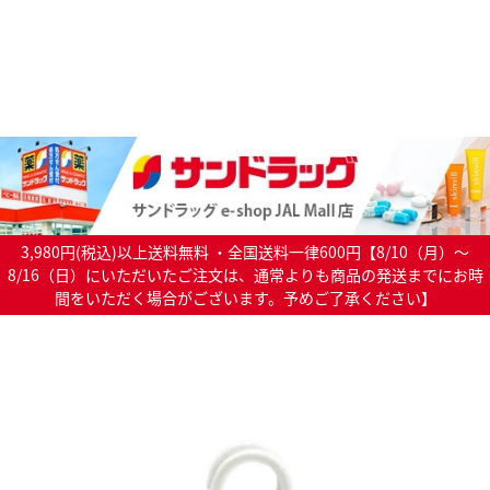
3,980円(税込)以上送料無料 ・全国送料一律600円【8/10（月）～
8/16（日）にいただいたご注文は、通常よりも商品の発送までにお時
間をいただく場合がございます。予めご了承ください】