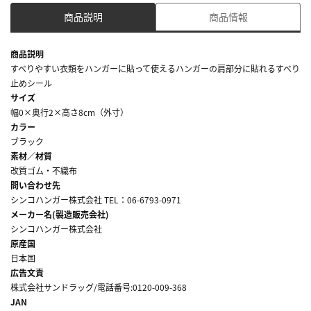
商品説明
商品情報
商品説明
すべりやすい衣類をハンガーに貼って使えるハンガーの肩部分に貼れるすべり
止めシール
サイズ
幅0×奥行2×高さ8cm（外寸）
カラー
ブラック
素材／材質
改質ゴム・不織布
問い合わせ先
シンコハンガー株式会社 TEL：06-6793-0971
メーカー名(製造販売会社)
シンコハンガー株式会社
原産国
日本国
広告文責
株式会社サンドラッグ/電話番号:0120-009-368
JAN