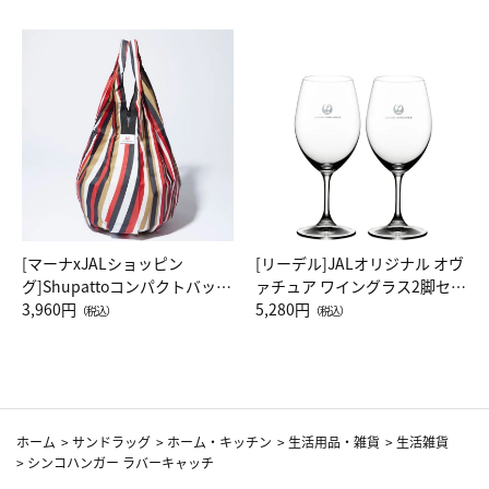
[マーナxJALショッピン
[リーデル]JALオリジナル オヴ
グ]Shupattoコンパクトバッグ
ァチュア ワイングラス2脚セッ
Drop JAL客室乗務員（LC）ス
3,960円
ト（レッドワイン）
5,280円
（税込）
（税込）
カーフ柄
ホーム
>
サンドラッグ
>
ホーム・キッチン
>
生活用品・雑貨
>
生活雑貨
>
シンコハンガー ラバーキャッチ