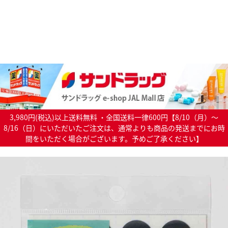
3,980円(税込)以上送料無料 ・全国送料一律600円【8/10（月）～
8/16（日）にいただいたご注文は、通常よりも商品の発送までにお時
間をいただく場合がございます。予めご了承ください】