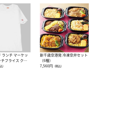
JAL特製
レー 200
10,800円
（
ド ランチ マーケッ
新千歳空港発 冷凍空弁セット
ッチフライス クル
（6種）
注半袖Ｔシャツ
7,560円
込）
（税込）