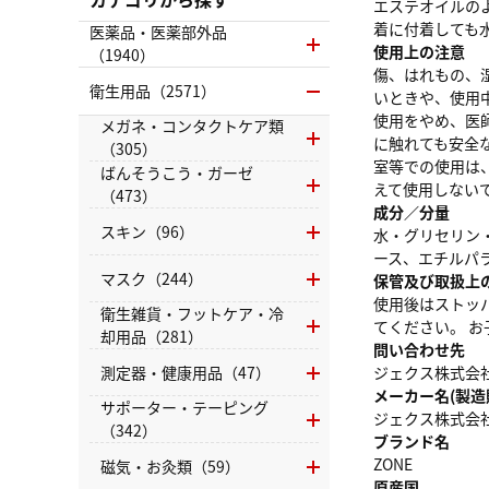
エステオイルの
着に付着しても
医薬品・医薬部外品
使用上の注意
（1940）
傷、はれもの、
衛生用品（2571）
いときや、使用
使用をやめ、医
メガネ・コンタクトケア類
に触れても安全
（305）
室等での使用は
ばんそうこう・ガーゼ
えて使用しない
（473）
成分／分量
スキン（96）
水・グリセリン・
ース、エチルパ
マスク（244）
保管及び取扱上
使用後はストッ
衛生雑貨・フットケア・冷
てください。 
却用品（281）
問い合わせ先
測定器・健康用品（47）
ジェクス株式会社 お
メーカー名(製造
サポーター・テーピング
ジェクス株式会
（342）
ブランド名
ZONE
磁気・お灸類（59）
原産国