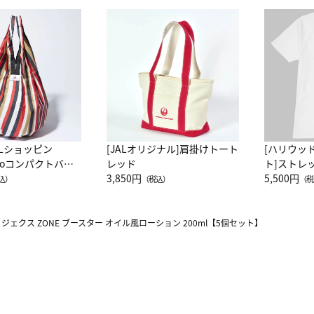
ALショッピン
[JALオリジナル]肩掛けトート
[ハリウッ
attoコンパクトバッ
レッド
ト]ストレ
JAL客室乗務員
3,850円
ーネック別
5,500円
込）
（税込）
（税
カーフ柄
>
ジェクス ZONE ブースター オイル風ローション 200ml【5個セット】