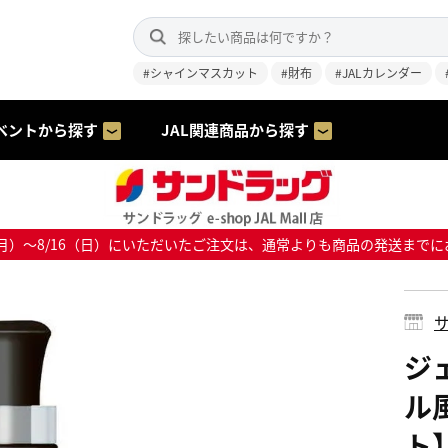
#シャインマスカット
#財布
#JALカレンダー
ベントから探す
JAL関連商品から探す
8/10（月）～8/16（日）にいただいたご注文は、通常よりも商品の発送
サ
ジ
ル
ト