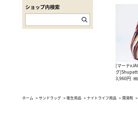
ショップ内検索
[マーナxJ
グ]Shup
グ Drop 
3,960円
（税
（LC）ス
ホーム
>
サンドラッグ
>
衛生用品
>
ナイトライフ用品
>
潤滑剤