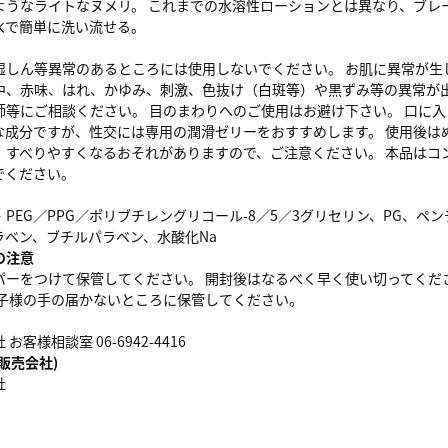
ようなライトなヌメリ。 これまでの水溶性ローションとは異なり、ブレー
水で簡単に洗い流せる。
湿しん等異常のあるところには使用しないでください。 お肌に異常が生
中、赤味、はれ、かゆみ、刺激、色抜け（白斑等）や黒ずみ等の異常が
師等にご相談ください。 目のまわりへのご使用はお避け下さい。 口に入
な成分ですが、性交には専用の潤滑ゼリーをおすすめします。 使用後は
、すべりやすくなるおそれがありますので、ご注意ください。 本品はコ
でください。
PEG／PPG／ポリブチレングリコール-8／5／3グリセリン、PG、
ラベン、ブチルパラベン、水酸化Na
の注意
パーをつけて保管してください。 開封後はなるべく早く使い切ってくだ
お子様の手の届かないところに保管してください。
客様相談室 06-6942-4416
販売会社)
社