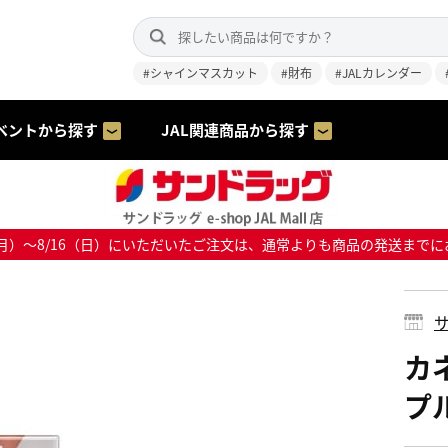
#シャインマスカット
#財布
#JALカレンダー
ベントから探す
JAL関連商品から探す
8/10（月）～8/16（日）にいただいたご注文は、通常よりも商品の発送
サ
カ
プル