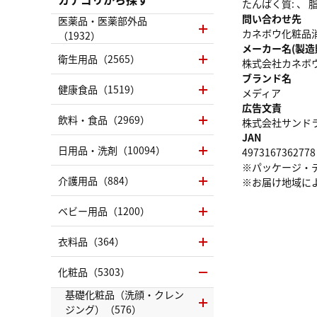
たんぱく質: 、 脂質
問い合わせ先
医薬品・医薬部外品
カネボウ化粧品消費
（1932）
メーカー名(製造
衛生用品（2565）
株式会社カネボ
ブランド名
健康食品（1519）
メディア
広告文責
飲料・食品（2969）
株式会社サンドラッグ
JAN
日用品・洗剤（10094）
4973167362778
※パッケージ・
介護用品（884）
※お届け地域に
ベビー用品（1200）
衣料品（364）
化粧品（5303）
基礎化粧品（洗顔・クレン
ジング）（576）