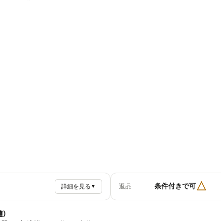
△
条件付きで可
返品
詳細を見る
▼
値）