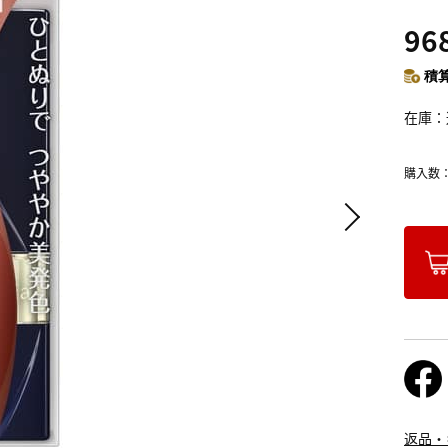
96
積算
在庫
購入数
返品・