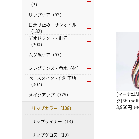
（2）
リップケア（93）
日焼け止め・サンオイル
（132）
デオドラント・制汗
（200）
ムダ毛ケア（97）
フレグランス・香水（44）
ベースメイク・化粧下地
（307）
[マーナxJ
メイクアップ（775）
グ]Shup
グ Drop 
3,960円
リップカラー（108）
（税
（LC）ス
リップライナー（13）
リップグロス（19）