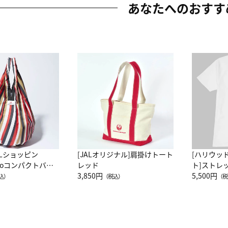
あなたへのおすす
ALショッピン
[JALオリジナル]肩掛けトート
[ハリウッ
attoコンパクトバッ
レッド
ト]ストレ
JAL客室乗務員
3,850円
ーネック別
5,500円
込）
（税込）
（税
カーフ柄