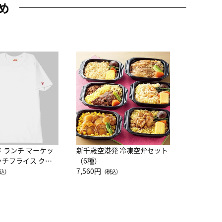
め
JAL特製
レー 200
10,800円
（
ド ランチ マーケッ
新千歳空港発 冷凍空弁セット
ッチフライス クル
（6種）
注半袖Ｔシャツ
7,560円
込）
（税込）