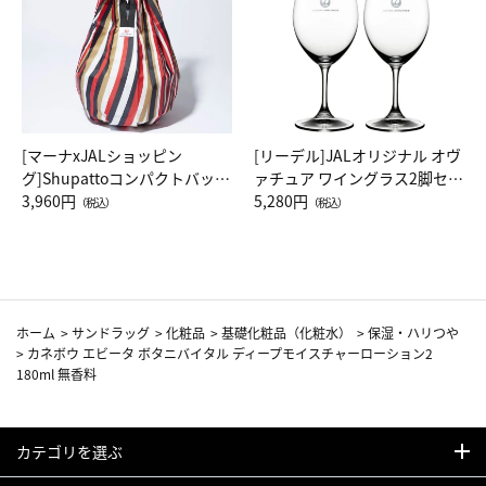
[マーナxJALショッピン
[リーデル]JALオリジナル オヴ
グ]Shupattoコンパクトバッグ
ァチュア ワイングラス2脚セッ
Drop JAL客室乗務員（LC）ス
3,960円
ト（レッドワイン）
5,280円
（税込）
（税込）
カーフ柄
ホーム
>
サンドラッグ
>
化粧品
>
基礎化粧品（化粧水）
>
保湿・ハリつや
>
カネボウ エビータ ボタニバイタル ディープモイスチャーローション2
180ml 無香料
カテゴリを選ぶ