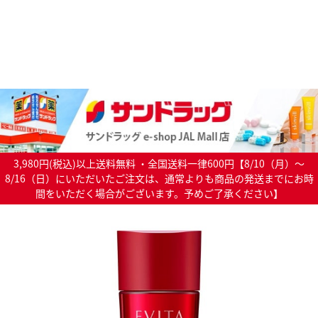
3,980円(税込)以上送料無料 ・全国送料一律600円【8/10（月）～
8/16（日）にいただいたご注文は、通常よりも商品の発送までにお時
間をいただく場合がございます。予めご了承ください】