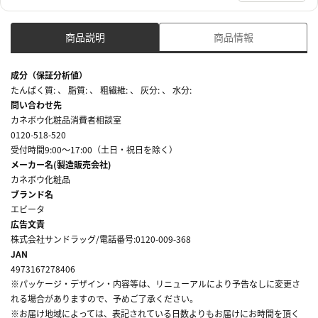
商品説明
商品情報
成分（保証分析値）
たんぱく質: 、 脂質: 、 粗繊維: 、 灰分: 、 水分:
問い合わせ先
カネボウ化粧品消費者相談室
0120-518-520
受付時間9:00～17:00（土日・祝日を除く）
メーカー名(製造販売会社)
カネボウ化粧品
ブランド名
エビータ
広告文責
株式会社サンドラッグ/電話番号:0120-009-368
JAN
4973167278406
※パッケージ・デザイン・内容等は、リニューアルにより予告なしに変更さ
れる場合がありますので、予めご了承ください。
※お届け地域によっては、表記されている日数よりもお届けにお時間を頂く