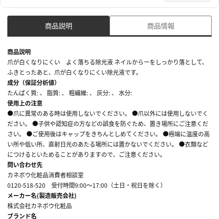
商品説明
商品情報
商品説明
爪が白くなりにくい よく落ちる除光液 ネイルからーをしっかり落として、
ふきとったあと、爪が白くなりにくい除光液です。
成分（保証分析値）
たんぱく質: 、 脂質: 、 粗繊維: 、 灰分: 、 水分:
使用上の注意
●爪に異常のある時は使用しないでください。 ●爪以外には使用しないでく
ださい。 ●子供や認知症の方などの誤食を防ぐため、置き場所にご注意くだ
さい。 ●ご使用後はキャップをきちんとしめてください。 ●極端に温度の高
い所や低い所、直射日光のあたる場所には置かないでください。 ●衣類など
につけるといためることがありますので、ご注意ください。
問い合わせ先
カネボウ化粧品消費者相談室
0120-518-520 受付時間9:00～17:00（土日・祝日を除く）
メーカー名(製造販売会社)
株式会社カネボウ化粧品
ブランド名