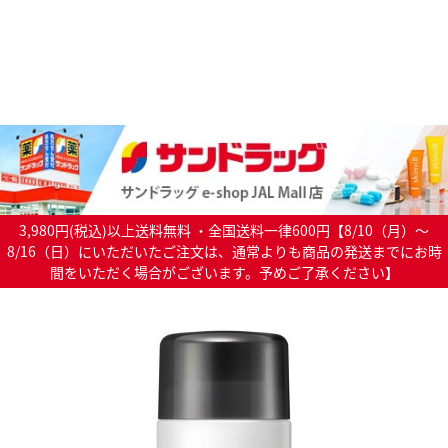
3,980円(税込)以上送料無料 ・全国送料一律600円【8/10（月）～
8/16（日）にいただいたご注文は、通常よりも商品の発送までにお時
間をいただく場合がございます。予めご了承ください】