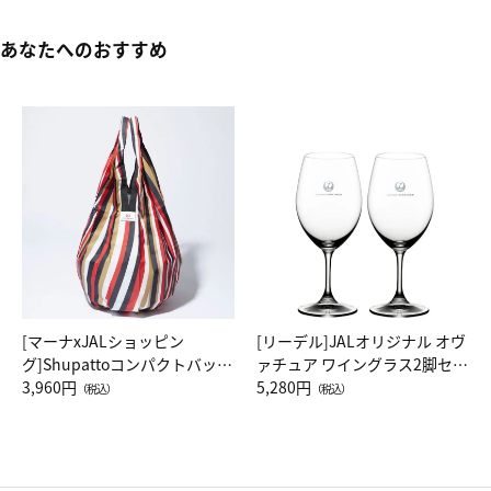
あなたへのおすすめ
[マーナxJALショッピン
[リーデル]JALオリジナル オヴ
グ]Shupattoコンパクトバッグ
ァチュア ワイングラス2脚セッ
Drop JAL客室乗務員（LC）ス
3,960円
ト（レッドワイン）
5,280円
（税込）
（税込）
カーフ柄