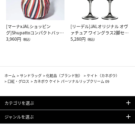
[マーナxJALショッピン
[リーデル]JALオリジナル オヴ
グ]Shupattoコンパクトバッグ
ァチュア ワイングラス2脚セッ
Drop JAL客室乗務員（LC）ス
3,960円
ト（レッドワイン）
5,280円
（税込）
（税込）
カーフ柄
ホーム
>
サンドラッグ
>
化粧品（ブランド別）
>
ケイト（カネボウ）
>
口紅・グロス
>
カネボウ ケイト パーソナルリップクリーム 09
カテゴリを選ぶ
ジャンルを選ぶ