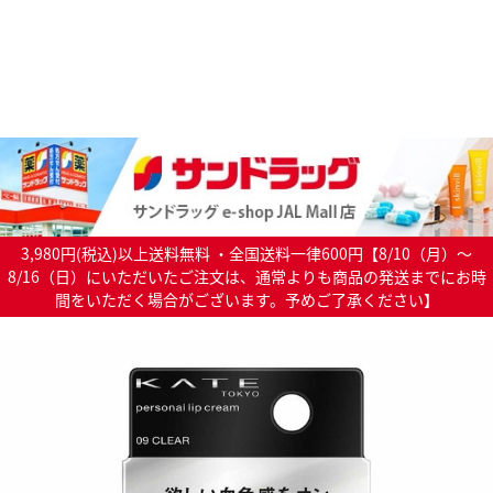
3,980円(税込)以上送料無料 ・全国送料一律600円【8/10（月）～
8/16（日）にいただいたご注文は、通常よりも商品の発送までにお時
間をいただく場合がございます。予めご了承ください】