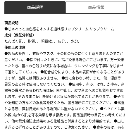
商品説明
商品情報
商品説明
●じゅわっと血色感をオンする透け感リップクリーム リップクリーム
成分（保証分析値）
たんぱく質: 、 脂質: 、 粗繊維: 、 灰分: 、 水分:
使用上の注意
●製品の特性上、衣服やマスク、その他のものに付くと落ちませんのでご注
意ください。 ●指で付けたときに、指が染まる場合がございます。万一染ま
ったとき、唇への色残りが気になる場合は、クレンジングを丁寧になじませ
て落としてください。 ●配合成分により、本品の表面が赤くなることがあり
ますが、品質には問題ありません。 ●唇に合わない時、また、傷、湿疹等、
異常のある時は使用しないでください。 ●使用中、赤み、はれ、かゆみ、刺
激等の異常があらわれた時は使用を中止し、皮フ科医へのご相談をおすすめ
します。そのままご使用を続けると症状が悪化することがあります。 ●子供
や認知症の方などの誤食等を防ぐため、置き場所にご注意ください。 ●高温
となる所、直射日光のあたる場所には置かないでください。 ●ＳＰＦとは紫
外線B波から肌を守る効果を示す指数です。商品選択時の目安とお考えくださ
い。他の紫外線防止効果のある化粧品と併用するとより効果的です。 ●出し
すぎると折れることがありますので、ご注意ください。 ●食事の後は、唇を