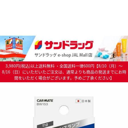
3,980円(税込)以上送料無料 ・全国送料一律600円【8/10（月）～
8/16（日）にいただいたご注文は、通常よりも商品の発送までにお時
間をいただく場合がございます。予めご了承ください】