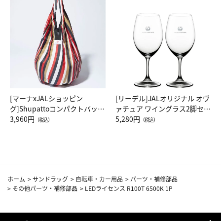
[マーナxJALショッピン
[リーデル]JALオリジナル オヴ
グ]Shupattoコンパクトバッグ
ァチュア ワイングラス2脚セッ
Drop JAL客室乗務員（LC）ス
3,960円
ト（レッドワイン）
5,280円
（税込）
（税込）
カーフ柄
ホーム
>
サンドラッグ
>
自転車・カー用品
>
パーツ・補修部品
>
その他パーツ・補修部品
>
LEDライセンス R100T 6500K 1P