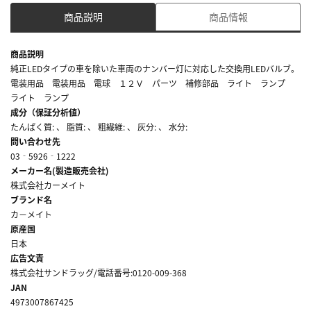
商品説明
商品情報
商品説明
純正LEDタイプの車を除いた車両のナンバー灯に対応した交換用LEDバルブ。
電装用品 電装用品 電球 １２Ｖ パーツ 補修部品 ライト ランプ
ライト ランプ
成分（保証分析値）
たんぱく質: 、 脂質: 、 粗繊維: 、 灰分: 、 水分:
問い合わせ先
03‐5926‐1222
メーカー名(製造販売会社)
株式会社カーメイト
ブランド名
カ－メイト
原産国
日本
広告文責
株式会社サンドラッグ/電話番号:0120-009-368
JAN
4973007867425