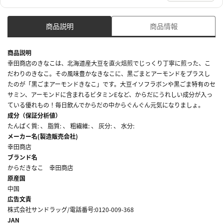
商品説明
商品情報
商品説明
幸田商店のきなこは、北海道産大豆を直火焙煎でじっくり丁寧に煎った、こ
だわりのきなこ。その風味豊かなきなこに、黒ごまとアーモンドをプラスし
たのが「黒ごまアーモンドきなこ」です。大豆イソフラボンや黒ごま特有のセ
サミン、アーモンドに含まれるビタミンEなど、からだにうれしい成分が入っ
ている優れもの！毎日飲んでからだの中からぐんぐん元気になりましょ。
成分（保証分析値）
たんぱく質: 、 脂質: 、 粗繊維: 、 灰分: 、 水分:
メーカー名(製造販売会社)
幸田商店
ブランド名
からだきなこ 幸田商店
原産国
中国
広告文責
株式会社サンドラッグ/電話番号:0120-009-368
JAN