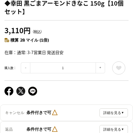
◆幸田 黒ごまアーモンドきなこ 150g【10個
セット】
3,110円
（税込）
積算 28 マイル (1倍)
在庫
通常: 3-7営業日 発送目安
購入数：
△
条件付きで可
キャンセル
詳細を見る
▼
△
条件付きで可
返品
詳細を見る
▼