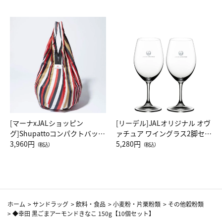
[マーナxJALショッピン
[リーデル]JALオリジナル オヴ
グ]Shupattoコンパクトバッグ
ァチュア ワイングラス2脚セッ
Drop JAL客室乗務員（LC）ス
3,960円
ト（レッドワイン）
5,280円
（税込）
（税込）
カーフ柄
ホーム
>
サンドラッグ
>
飲料・食品
>
小麦粉・片栗粉類
>
その他穀粉類
>
◆幸田 黒ごまアーモンドきなこ 150g【10個セット】