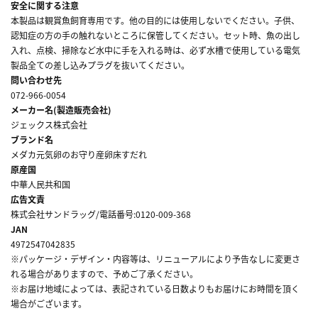
安全に関する注意
本製品は観賞魚飼育専用です。他の目的には使用しないでください。子供、
認知症の方の手の触れないところに保管してください。セット時、魚の出し
入れ、点検、掃除など水中に手を入れる時は、必ず水槽で使用している電気
製品全ての差し込みプラグを抜いてください。
問い合わせ先
072-966-0054
メーカー名(製造販売会社)
ジェックス株式会社
ブランド名
メダカ元気卵のお守り産卵床すだれ
原産国
中華人民共和国
広告文責
株式会社サンドラッグ/電話番号:0120-009-368
JAN
4972547042835
※パッケージ・デザイン・内容等は、リニューアルにより予告なしに変更さ
れる場合がありますので、予めご了承ください。
※お届け地域によっては、表記されている日数よりもお届けにお時間を頂く
場合がございます。