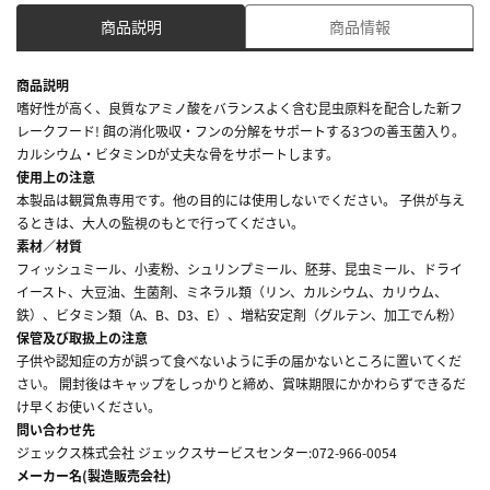
商品説明
商品情報
商品説明
嗜好性が高く、良質なアミノ酸をバランスよく含む昆虫原料を配合した新フ
レークフード! 餌の消化吸収・フンの分解をサポートする3つの善玉菌入り。
カルシウム・ビタミンDが丈夫な骨をサポートします。
使用上の注意
本製品は観賞魚専用です。他の目的には使用しないでください。 子供が与え
るときは、大人の監視のもとで行ってください。
素材／材質
フィッシュミール、小麦粉、シュリンプミール、胚芽、昆虫ミール、ドライ
イースト、大豆油、生菌剤、ミネラル類（リン、カルシウム、カリウム、
鉄）、ビタミン類（A、B、D3、E）、増粘安定剤（グルテン、加工でん粉）
保管及び取扱上の注意
子供や認知症の方が誤って食べないように手の届かないところに置いてくだ
さい。 開封後はキャップをしっかりと締め、賞味期限にかかわらずできるだ
け早くお使いください。
問い合わせ先
ジェックス株式会社 ジェックスサービスセンター:072-966-0054
メーカー名(製造販売会社)