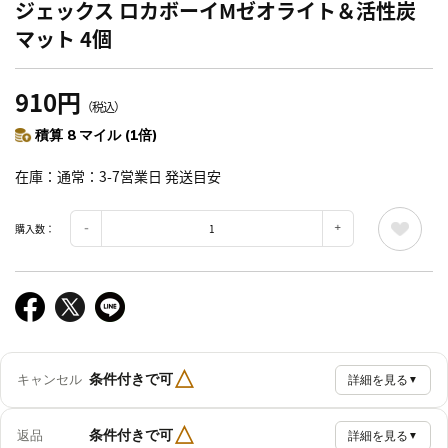
ジェックス ロカボーイMゼオライト＆活性炭
マット 4個
910円
（税込）
積算 8 マイル (1倍)
在庫
通常：3-7営業日 発送目安
購入数：
△
条件付きで可
キャンセル
詳細を見る
▼
△
条件付きで可
返品
詳細を見る
▼