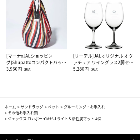
[マーナxJALショッピン
[リーデル]JALオリジナル オヴ
グ]Shupattoコンパクトバッグ
ァチュア ワイングラス2脚セッ
Drop JAL客室乗務員（LC）ス
3,960円
ト（レッドワイン）
5,280円
（税込）
（税込）
カーフ柄
ホーム
>
サンドラッグ
>
ペット
>
グルーミング・お手入れ
>
その他お手入れ類
>
ジェックス ロカボーイMゼオライト＆活性炭マット 4個