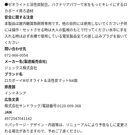
●ゼオライトと活性炭配合。バクテリアパワーで水をもっとキレイにするロ
カボーイ用ろ過材
安全に関する注意
本製品は屋内観賞魚飼育専用です。他の目的には使用しないでください子供
には操作・セットさせる時は大人の監視のもとで行ってください水中に手を
入れる時は必ず水槽で使用している電気製品全ての差し込みプラグを抜いて
ください
問い合わせ先
072-966-0054
メーカー名(製造販売会社)
ジェックス株式会社
ブランド名
ロカボーイMゼオライト＆活性炭マットN4個
原産国
インドネシア
広告文責
株式会社サンドラッグ/電話番号:0120-009-368
JAN
4972547041142
※パッケージ・デザイン・内容等は、リニューアルにより予告なしに変更さ
れる場合がありますので、予めご了承ください。