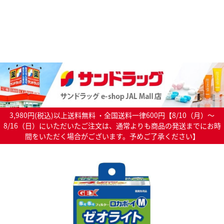
3,980円(税込)以上送料無料 ・全国送料一律600円【8/10（月）～
8/16（日）にいただいたご注文は、通常よりも商品の発送までにお時
間をいただく場合がございます。予めご了承ください】