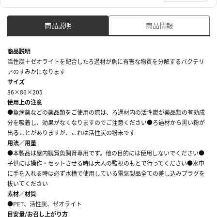
商品説明
商品情報
商品説明
活性炭＋ゼオライトを配合したろ過材が魚に有害な物質を分解するバクテリ
アのすみかになります
サイズ
86×86×205
使用上の注意
●魚病薬などの薬品類をご使用の際は、ろ過材内の活性炭が薬品類の有効成
分を吸着し、効果がなくなりますのでご注意ください●ろ過材から黒い粉が
出ることがありますが、これは活性炭の粉末です
用法／用量
●本製品は屋内観賞魚飼育専用です。他の目的には使用しないでください●
子供には操作・セットさせる時は大人の監視のもとで行ってください●水中
に手を入れる時は必ず水槽で使用している電気製品全ての差し込みプラグを
抜いてください
素材／材質
●PET、活性炭、ゼオライト
目安量/お召し上がり方