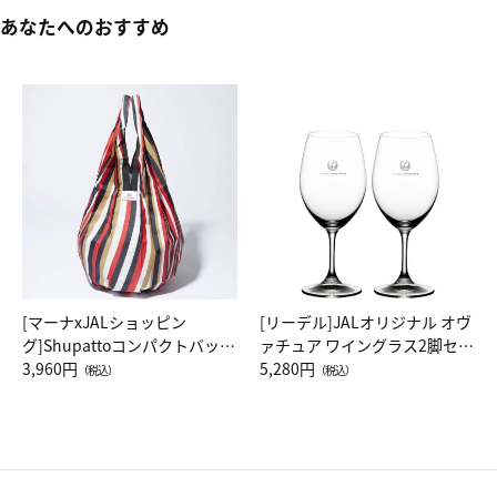
あなたへのおすすめ
[マーナxJALショッピン
[リーデル]JALオリジナル オヴ
グ]Shupattoコンパクトバッグ
ァチュア ワイングラス2脚セッ
Drop JAL客室乗務員（LC）ス
3,960円
ト（レッドワイン）
5,280円
（税込）
（税込）
カーフ柄