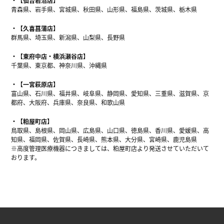
【仙台岩沼店】
青森県、岩手県、宮城県、秋田県、山形県、福島県、茨城県、栃木県
【久喜菖蒲店】
群馬県、埼玉県、新潟県、山梨県、長野県
【東府中店・横浜瀬谷店】
千葉県、東京都、神奈川県、沖縄県
【一宮萩原店】
富山県、石川県、福井県、岐阜県、静岡県、愛知県、三重県、滋賀県、京
都府、大阪府、兵庫県、奈良県、和歌山県
【粕屋町店】
鳥取県、島根県、岡山県、広島県、山口県、徳島県、香川県、愛媛県、高
知県、福岡県、佐賀県、長崎県、熊本県、大分県、宮崎県、鹿児島県
※高度管理医療機器につきましては、粕屋町店より発送させていただいて
おります。