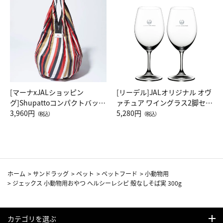
[マーナxJALショッピン
[リーデル]JALオリジナル オヴ
グ]Shupattoコンパクトバッグ
ァチュア ワイングラス2脚セッ
Drop JAL客室乗務員（LC）ス
3,960円
ト（レッドワイン）
5,280円
（税込）
（税込）
カーフ柄
ホーム
>
サンドラッグ
>
ペット
>
ペットフード
>
小動物用
>
ジェックス 小動物用おやつ ヘルシーレシピ 殻なしそば実 300g
カテゴリを選ぶ