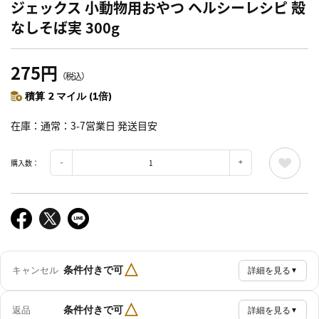
ジェックス 小動物用おやつ ヘルシーレシピ 殻
なしそば実 300g
275円
（税込）
積算 2 マイル (1倍)
在庫
通常：3-7営業日 発送目安
購入数：
△
条件付きで可
キャンセル
詳細を見る
▼
△
条件付きで可
返品
詳細を見る
▼