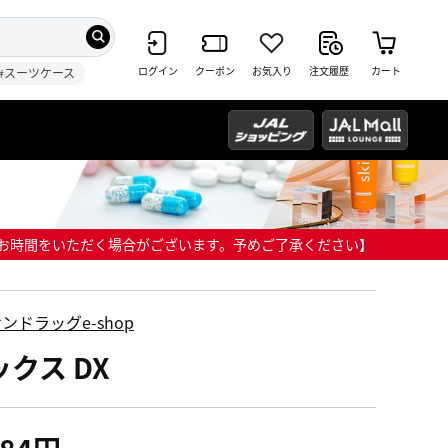
ログイン
クーポン
お気入り
注文履歴
カート
#スーツケース
までにお時間をいただく場合がございます。予めご了承ください】
ンドラッグe-shop
クス DX