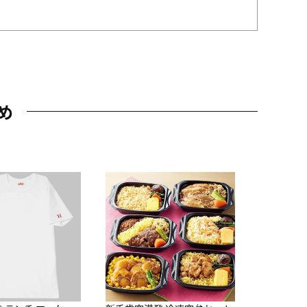
め
JAL特製
レー 200
10,800円
（