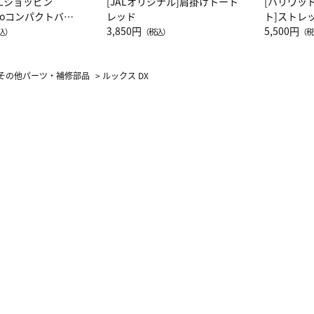
ALショッピン
[JALオリジナル]肩掛けトート
[ハリウッ
attoコンパクトバッ
レッド
ト]ストレ
JAL客室乗務員
3,850円
ーネック別
5,500円
込）
（税込）
（税
カーフ柄
その他パーツ・補修部品
>
ルックス DX