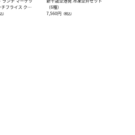
ド ランチ マーケッ
新千歳空港発 冷凍空弁セット
ッチフライス クル
（6種）
注半袖Ｔシャツ
7,560円
込）
（税込）