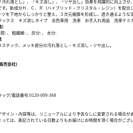
「汚れ落とし」、「キズ消し」、「ツヤ出し」効果を飛躍的に向上させ
です。新成分Ｈ．Ｃ．Ｒ（ハイブリッド・クリスタル・レジン）を配合
ーツを下地からしっかりと整え、３次元被膜を形成し、透き通るような
ワックス キズ消しタイプ 全色車用 洗車 お手入れ用品 洗車ケミ
値）
: 、 粗繊維: 、 灰分: 、 水分:
意
ラスチック、メッキ部分の汚れ落とし・キズ消し・ツヤ出し。
1
販売会社)
/電話番号:0120-009-368
デザイン・内容等は、リニューアルにより予告なしに変更される場合が
よっては、表記されている日数よりもお届けにお時間を頂く場合がござ