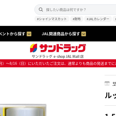
#シャインマスカット
#財布
#JALカレンダー
ベントから探す
JAL関連商品から探す
8/10（月）～8/16（日）にいただいたご注文は、通常よりも商品の発送
サ
ルッ