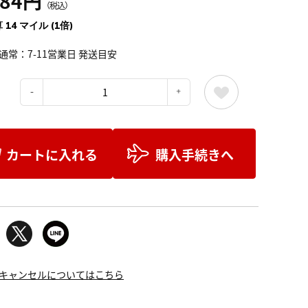
584円
（税込）
 14 マイル (1倍)
通常：7-11営業日 発送目安
：
カートに入れる
購入手続きへ
キャンセルについてはこちら