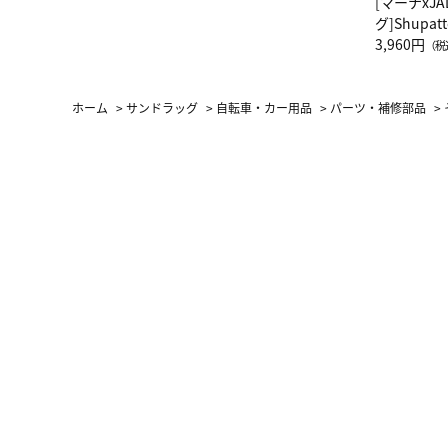
[マーナxJ
グ]Shup
グ Drop 
3,960円
（税
（LC）ス
ホーム
>
サンドラッグ
>
自転車・カー用品
>
パーツ・補修部品
>