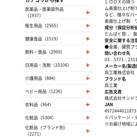
ＬＯＯＸの持つ
ム表面仕上げ剤
医薬品・医薬部外品
など、様々なパ
（1937）
表面仕上げ剤 
衛生用品（2565）
成分（保証分析
たんぱく質: 、 脂質
健康食品（1519）
安全に関する注
●金属、硬質プ
飲料・食品（2969）
問い合わせ先
03‐5773‐231
日用品・洗剤（10106）
メーカー名(製造
呉工業株式会社
介護用品（884）
ブランド名
呉工業
ベビー用品（1236）
広告文責
株式会社サンドラッグ
衣料品（364）
JAN
4972444011873
※パッケージ・
化粧品（5304）
※お届け地域に
化粧品（ブランド別）
（2271）