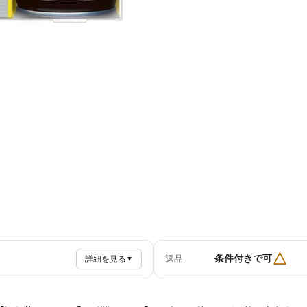
△
条件付きで可
返品
詳細を見る
▼