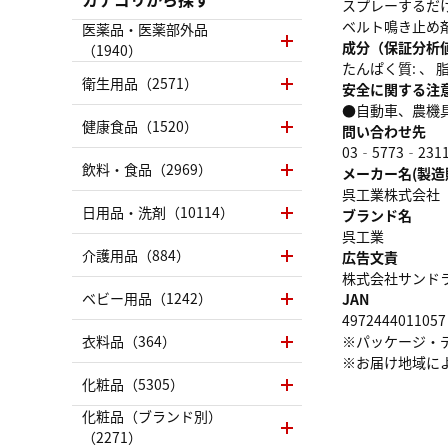
スプレーするだ
ベルト鳴き止め
医薬品・医薬部外品
成分（保証分析
（1940）
たんぱく質: 、 脂質
衛生用品（2571）
安全に関する注
●自動車、農機
健康食品（1520）
問い合わせ先
03‐5773‐231
飲料・食品（2969）
メーカー名(製造
呉工業株式会社
日用品・洗剤（10114）
ブランド名
呉工業
介護用品（884）
広告文責
株式会社サンドラッグ
ベビー用品（1242）
JAN
4972444011057
衣料品（364）
※パッケージ・
※お届け地域に
化粧品（5305）
化粧品（ブランド別）
（2271）