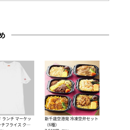
め
JAL特製
レー 200
10,800円
（
ド ランチ マーケッ
新千歳空港発 冷凍空弁セット
ッチフライス クル
（6種）