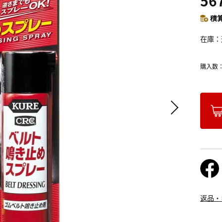
56
積算
在庫
購入数
返品・