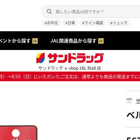
#お中元
#日傘
#ワイン福袋
#リュック
ベントから探す
JAL関連商品から探す
8/10（月）～8/16（日）にいただいたご注文は、通常よりも商品の発送
サ
ベ