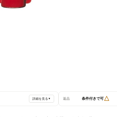
△
条件付きで可
返品
詳細を見る
▼