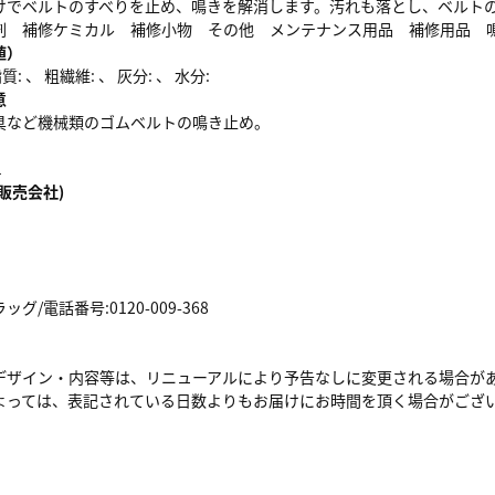
けでベルトのすべりを止め、鳴きを解消します。汚れも落とし、ベルト
剤 補修ケミカル 補修小物 その他 メンテナンス用品 補修用品 
値）
: 、 粗繊維: 、 灰分: 、 水分:
意
具など機械類のゴムベルトの鳴き止め。
1
販売会社)
/電話番号:0120-009-368
デザイン・内容等は、リニューアルにより予告なしに変更される場合が
よっては、表記されている日数よりもお届けにお時間を頂く場合がござ