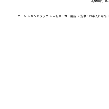
グ Drop 
3,960円
（税
（LC）ス
ホーム
>
サンドラッグ
>
自転車・カー用品
>
洗車・お手入れ用品