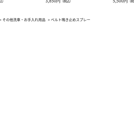
JAL客室乗務員
3,850円
ーネック別
5,500円
込）
（税込）
（税
カーフ柄
>
その他洗車・お手入れ用品
>
ベルト鳴き止めスプレー