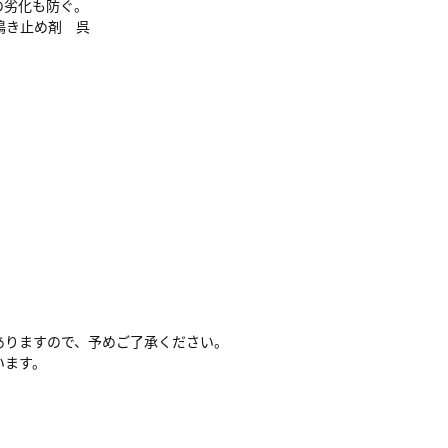
の劣化も防ぐ。
鳴き止め剤 呉
ありますので、予めご了承ください。
います。