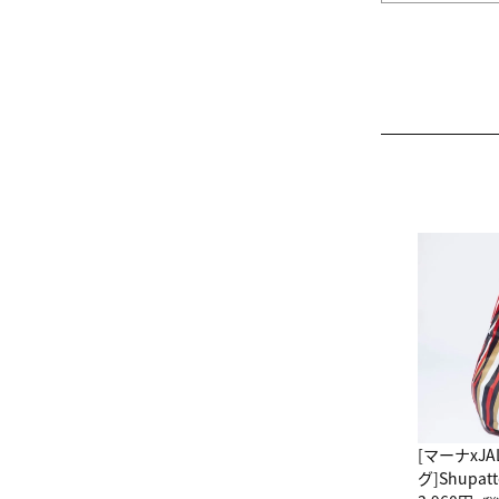
[マーナxJ
グ]Shup