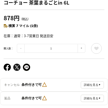
コーチョー 茶葉まるごとin 6L
878円
（税込）
積算 7 マイル (1倍)
在庫
通常：3-7営業日 発送目安
購入数：
△
条件付きで可
キャンセル
詳細を見る
▼
△
条件付きで可
返品
詳細を見る
▼