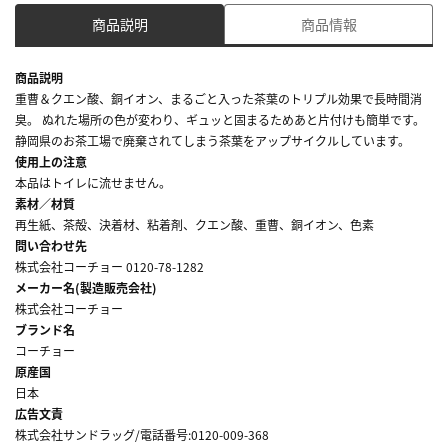
商品説明
商品情報
商品説明
重曹＆クエン酸、銅イオン、まるごと入った茶葉のトリプル効果で長時間消
臭。 ぬれた場所の色が変わり、ギュッと固まるためあと片付けも簡単です。
静岡県のお茶工場で廃棄されてしまう茶葉をアップサイクルしています。
使用上の注意
本品はトイレに流せません。
素材／材質
再生紙、茶殻、決着材、粘着剤、クエン酸、重曹、銅イオン、色素
問い合わせ先
株式会社コーチョー 0120-78-1282
メーカー名(製造販売会社)
株式会社コーチョー
ブランド名
コーチョー
原産国
日本
広告文責
株式会社サンドラッグ/電話番号:0120-009-368