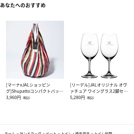
あなたへのおすすめ
[マーナxJALショッピン
[リーデル]JALオリジナル オヴ
グ]Shupattoコンパクトバッグ
ァチュア ワイングラス2脚セッ
Drop JAL客室乗務員（LC）ス
3,960円
ト（レッドワイン）
5,280円
（税込）
（税込）
カーフ柄
ホーム
>
サンドラッグ
>
ペット
>
トイレ・衛生用品
>
トイレ砂類