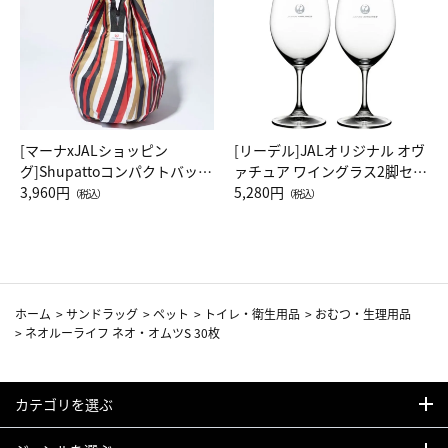
[マーナxJALショッピン
[リーデル]JALオリジナル オヴ
グ]Shupattoコンパクトバッグ
ァチュア ワイングラス2脚セッ
Drop JAL客室乗務員（LC）ス
3,960円
ト（レッドワイン）
5,280円
（税込）
（税込）
カーフ柄
ホーム
>
サンドラッグ
>
ペット
>
トイレ・衛生用品
>
おむつ・生理用品
>
ネオルーライフ ネオ・オムツS 30枚
カテゴリを選ぶ