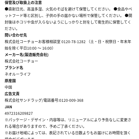
保管及び取扱上の注意
●直射日光、高温多湿、火気のそばを避けて保管してください。 ●食品やペ
ットフード等と区別し、子供の手の届かない場所で保管してください。 ●開
封後はホコリや虫が入らないようにしっかりと封をして衛生的に保管してく
ださい。
問い合わせ先
株式会社コーチョーお客様相談室 0120-78-1282 （土・日・祝祭日・年末年
始を除く平日10:00 ～ 16:00）
メーカー名(製造販売会社)
株式会社コーチョー
ブランド名
ネオルーライフ
原産国
中国
広告文責
株式会社サンドラッグ/電話番号:0120-009-368
JAN
4972316209827
※パッケージ・デザイン・内容等は、リニューアルにより予告なしに変更さ
れる場合がありますので、予めご了承ください。
※お届け地域によっては、表記されている日数よりもお届けにお時間を頂く