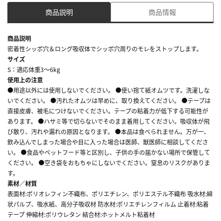
商品説明
商品情報
商品説明
密着性シッポ穴＆ロング吸収体でシッポ穴周りのモレをストップします。
サイズ
S：適応体重3～6kg
使用上の注意
●用途以外には使用しないでください。 ●使い捨て紙オムツです。洗濯しな
いでください。 ●汚れたオムツは早めに、取り換えてください。 ●テープは
直接皮膚、被毛につけないでください。テープの粘着力が低下する可能性が
あります。 ●ハサミ等で切らないでそのまま着用してください。吸収体が飛
び散り、汚れや漏れの原因となります。 ●本品は食べられません。万が一、
飲み込んでしまった場合や目に入った場合は医師、獣医師に相談してくださ
い。 ●食品やペットフード等と区別し、子供の手の届かない場所で保管して
ください。 ●空き袋をおもちゃにしないでください。窒息のリスクがありま
す。
素材／材質
表面材:ポリオレフィン不織布、ポリエチレン、ポリエステル不織布 吸水材:綿
状パルプ、吸水紙、高分子吸収材 防水材:ポリエチレンフィルム 止着材:粘着
テープ 伸縮材:ポリウレタン 結合材:ホットメルト粘着材