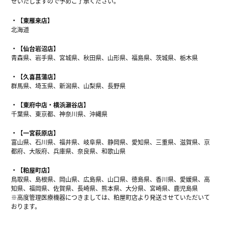
せいたしますので予めご了承ください。
【東雁来店】
北海道
【仙台岩沼店】
青森県、岩手県、宮城県、秋田県、山形県、福島県、茨城県、栃木県
【久喜菖蒲店】
群馬県、埼玉県、新潟県、山梨県、長野県
【東府中店・横浜瀬谷店】
千葉県、東京都、神奈川県、沖縄県
【一宮萩原店】
富山県、石川県、福井県、岐阜県、静岡県、愛知県、三重県、滋賀県、京
都府、大阪府、兵庫県、奈良県、和歌山県
【粕屋町店】
鳥取県、島根県、岡山県、広島県、山口県、徳島県、香川県、愛媛県、高
知県、福岡県、佐賀県、長崎県、熊本県、大分県、宮崎県、鹿児島県
※高度管理医療機器につきましては、粕屋町店より発送させていただいて
おります。