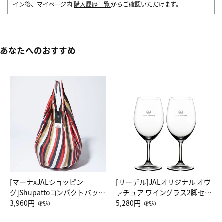
イン後、マイページ内
購入履歴一覧
からご確認いただけます。
あなたへのおすすめ
[マーナxJALショッピン
[リーデル]JALオリジナル オヴ
グ]Shupattoコンパクトバッグ
ァチュア ワイングラス2脚セッ
Drop JAL客室乗務員（LC）ス
3,960円
ト（レッドワイン）
5,280円
（税込）
（税込）
カーフ柄