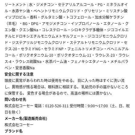
リートメント : 水・ジメチコン・セテアリルアルコール・PG・ミネラルオイ
ル・水添ヤシ油・ベヘントリモニウムクロリド・グリセリン・ミリスチン酸
イソプロピル・香料・グルタミン酸・トコフェロール・加水分解ケラチン
（羊毛）・BG・DPG・アモジメチコン・イソプロパノール・エタノール・ク
エン酸・クエン酸Na・コレステロール・シロキクラゲ多糖体・ジココイルエ
チルヒドロキシエチルモニウムメトサルフェート・ジココジモニウムクロリ
ド・ジステアリルジモニウムクロリド・ステアルトリモニウムクロリド・セ
テス-20・セラミドNG・セラミドNP・フェニルトリメチコン・ベヘニルアル
コール・ポリクオタニウム-10・ポリクオタニウム-11・ラウレス-23・ラウレ
ス-4・ラウレス硫酸Na・水添パーム油・フェノキシエタノール・メチルパラ
ベン・安息香酸Na
安全に関する注意
頭皮に異常があらわれた時は使用をやめる。 目に入った時はすぐに洗い流
し、異物感が残る場合は、眼科医に相談する。 乳幼児の手の届かないところ
に保管する。 変色する場合があるので、高温の場所には置かない。
問い合わせ先
株式会社コーセー 電話：0120-526-311 受付時間：9:00～17:00（土、日、祝
日を除く）
メーカー名(製造販売会社)
株式会社コーセー
ブランド名