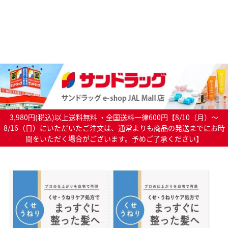
3,980円(税込)以上送料無料 ・全国送料一律600円【8/10（月）～
8/16（日）にいただいたご注文は、通常よりも商品の発送までにお時
間をいただく場合がございます。予めご了承ください】