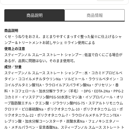
商品説明
商品情報
商品説明
くせ・うねりをおさえ、まとまりやすくまっすぐ整った髪※に仕上げるシャ
ンプー＆トリートメントお試しサシェ ※ライン使用による
使用上の注意
スティーブンノル スムース ストレート シャンプー : 低温で白くにごる場合が
あるが、品質に問題はない。そのまま使用可。
成分／分量
スティーブンノル スムース ストレート シャンプー : 水・コカミドプロピルベ
タイン・ココイルメチルタウリンNa・ソルビトール・ラウリルベタイン・コ
コイルグルタミン酸TEA・ラウロイルアスパラギン酸Na・グリセリン・香
料・トコフェロール・加水分解ケラチン（羊毛）・DPG・EDTA-2Na・PPG-2
コカミド・イソステアリン酸PEG-50水添ヒマシ油・イソプロパノール・オリ
ーブ脂肪酸エチル・クエン酸・ジラウリン酸PEG-75・ステアルトリモニウム
クロリド・ピロ亜硫酸Na・ポリクオタニウム-10・ポリクオタニウム-11・ポ
リクオタニウム-22・ポリクオタニウム-7・ラウロイルメチルアラニンTEA・
レブリン酸・加水分解コーンスターチ・炭酸水素Na・フェノキシエタノー
ル・メチルパラベン・安息香酸Na、スティーブンノル スムース ストレート ト